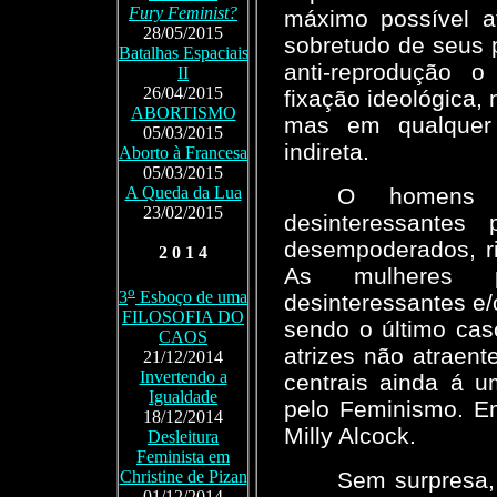
Fury Feminist?
máximo possível a
28/05/2015
sobretudo de seus 
Batalhas Espaciais
anti-reprodução 
II
26/04/2015
fixação ideológica, 
ABORTISMO
mas em qualquer 
05/03/2015
indireta.
Aborto à Francesa
05/03/2015
O homens p
A Queda da Lua
23/02/2015
desinteressantes
desempoderados, ri
2 0 1 4
As mulheres p
o
3
Esboço de uma
desinteressantes e
FILOSOFIA DO
sendo o último cas
CAOS
atrizes não atraen
21/12/2014
Invertendo a
centrais ainda á u
Igualdade
pelo Feminismo. E
18/12/2014
Milly Alcock.
Desleitura
Feminista em
Sem surpresa,
Christine de Pizan
01/12/2014