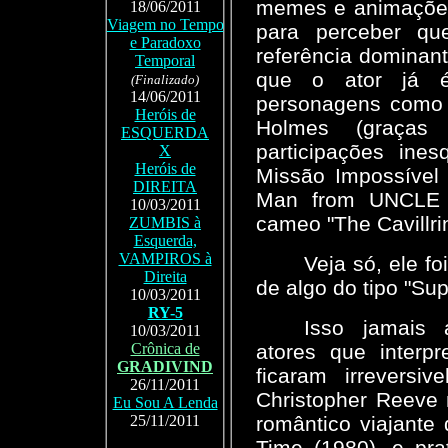
memes e animações
18/06/2011
Viagem no Tempo
para perceber qu
e Paradoxo
referência dominan
Temporal
que o ator já é 
(Finalizado)
14/06/2011
personagens como G
Heróis de
Holmes (graças 
ESQUERDA
participações ine
X
Heróis de
Missão Impossível
DIREITA
Man from UNCLE (
10/03/2011
cameo "The Cavillri
ZUMBIS à
Esquerda,
VAMPIROS à
Veja só, ele f
Direita
de algo do tipo "Su
10/03/2011
RY-5
Isso jamais 
10/03/2011
atores que interp
Crônica de
GRADIVIND
ficaram irreversi
26/11/2011
Christopher Reeve 
Eu Sou A Lenda
romântico viajant
25/11/2011
Time (1980), e pr