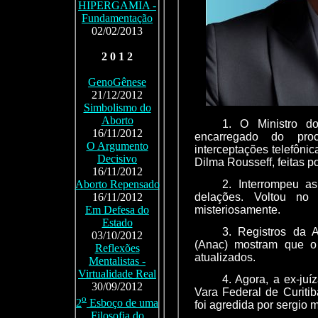
HIPERGAMIA -
Fundamentação
02/02/2013
2 0 1 2
GenoGênese
21/12/2012
Simbolismo do
Aborto
1. O Ministro d
16/11/2012
encarregado do pro
O Argumento
interceptações telefôni
Decisivo
Dilma Rousseff, feitas p
16/11/2012
2. Interrompeu as
Aborto Repensado
delações. Voltou n
16/11/2012
misteriosamente.
Em Defesa do
Estado
3. Registros da 
03/10/2012
(Anac) mostram que o 
Reflexões
atualizados.
Mentalistas -
Virtualidade Real
4. Agora, a ex-ju
30/09/2012
Vara Federal de Curiti
o
2
Esboço de uma
foi agredida por sergio 
Filosofia do