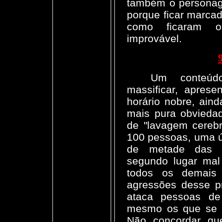
também o personage
porque ficar marcad
como ficaram 
improvável.
Um conteúd
massificar, aprese
horário nobre, ain
mais pura obviedad
de "lavagem cerebr
100 pessoas, uma ú
de metade das 
segundo lugar ma
todos os demais
agressões desse pr
ataca pessoas de
mesmo os que se 
Não concordar qu