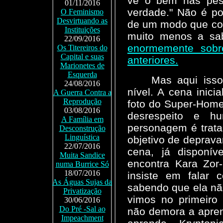
vê o bem nas pess
01/11/2016
verdade." Não é pos
O Feminismo
Desvirtuando as
de um modo que comp
Instituições
muito menos a sa
22/09/2016
enormemente sobr
Os Titereiros do
Capital e suas
anteriores.
Marionetes de
Esquerda
Mas aqui isso
24/08/2016
nível. A cena inici
A Guerra Contra a
Reprodução
foto do Super-Hom
03/08/2016
desrespeito e h
A Família em
personagem é trat
Desconstrução
Linguística
objetivo de deprava
22/07/2016
cena, já disponíve
Muita Sandice
encontra Kara Zor-
numa Burrice Só
18/07/2016
insiste em falar
As Águas Sujas da
sabendo que ela nã
Privatização
vimos no primeiro 
30/06/2016
Do Pré -Sal ao
não demora a apren
Impeachment