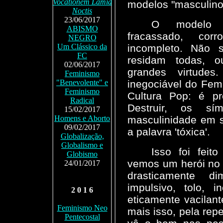
Vocationem Lamia
modelos "masculino"
Noctis
23/06/2017
O modelo m
ABISMO
fracassado, co
NEGRO
incompleto. Não 
Um Clássico da
FC
residam todas, o
02/06/2017
grandes virtude
Feminismo
inegociável do Femi
"Benevolente" e
Feminismo
Cultura Pop: é pre
Radical
Destruir, os sí
15/02/2017
masculinidade em s
Homens e Aborto
09/02/2017
a palavra 'tóxica'.
Globalização,
Globalismo e
Isso foi fei
Globismo
vemos um herói no 
24/01/2017
drasticamente di
impulsivo, tolo,
2 0 1 6
eticamente vacilant
Feminismo Neo
mais isso, pela repe
Pentecostal