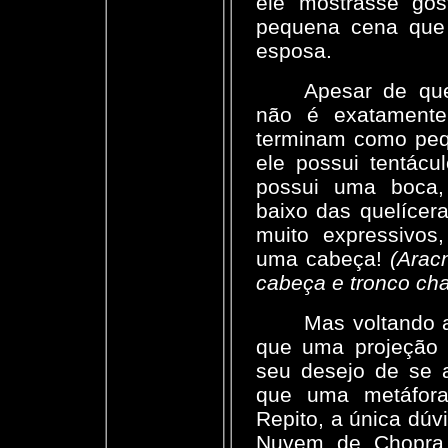
ele mostrasse gos
pequena cena que
esposa.
Apesar de que
não é exatamente
terminam como peq
ele possui tentácu
possui uma boca,
baixo das quelícer
muito expressivos
uma cabeça!
(Arac
cabeça e tronco ch
Mas voltando 
que uma projeção 
seu desejo de se 
que uma metáfora 
Repito, a única dúv
Nuvem de Chopra,