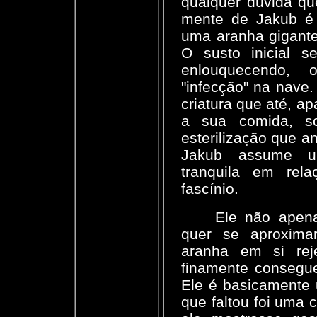
qualquer dúvida q
mente de Jakub é
uma aranha gigante
O susto inicial s
enlouquecendo, 
"infecção" na nave
criatura que até, a
a sua comida, so
esterilização que an
Jakub assume u
tranquila em rel
fascínio.
Ele não apen
quer se aproximar
aranha em si rej
finamente consegue
Ele é basicamente 
que faltou foi uma