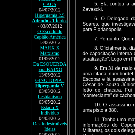
5. Ela contou a a
CAOS
Zavascki.
04/07/2012
Hipergamia 2.5
6. O Delegado da
Adendo - 1
Ídolos
Soares, que investigav
- 03/07/2012
para Florianópolis.
O Escudo do
Capitão América
7. Pergunto: Quem
13/06/2012
MARX X
8. Oficialmente, d
Marxismo
de capacitação interna 
01/06/2012
atualização”. Logo em F
Da ESQUERDA
9. Em 31 de maio d
para BAIXO
uma cilada, num bordel,
13/05/2012
Escobar e lá assassina
GINOTOPIA -
César de Souza Júnior
Hipergamia V
leão de chácara. Fui
03/05/2012
“comerciante” de cachor
Lesbianismo
03/05/2012
10. O assassino 
Estado X
uma pistola 380.
Indivíduo
04/03/2012
11. Tenho uma mat
Das Indestrutíveis
informações do Copom
Ideias
Militares), os dois dele
04/03/2012