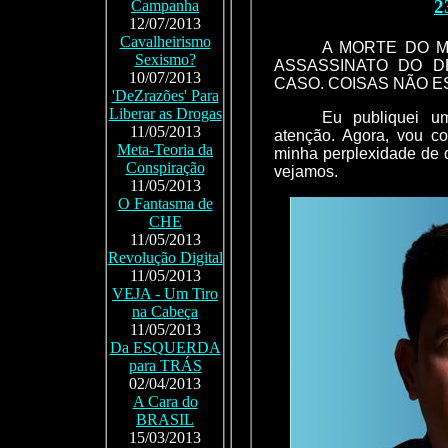
2
Campanha
12/07/2013
Cavalheirismo
A MORTE DO M
Sexismo?
ASSASSINATO DO D
10/07/2013
CASO. COISAS NÃO E
'DeZrazões' Para
Liberar as Drogas
Eu publiquei u
11/05/2013
atenção. Agora, vou co
Meta-Teoria da
minha perplexidade de 
Conspiração
vejamos.
11/05/2013
O Fantasma de
CHE
11/05/2013
Revolução Digital
11/05/2013
VEJA - Um Tiro
na Cabeça
11/05/2013
Da ESQUERDA
para TRÁS
02/04/2013
A Cara do
BRASIL
15/03/2013