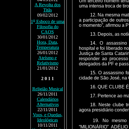
Um terceiro homem teria
A Revolta dos
uma intensa troca de tiro
Titãs
12. Na mesma maté
09/02/2012
a participação de outros
o
1
Esboço de uma
o momento”, afirmou a P
Filosofia do
CAOS
13. Depois, as no
30/01/2012
Hora, Data,
14. O assassino 
Temperatura
hospital e foi liberado n
26/01/2012
Justiça de Santa Catari
Ateísmo e
responder ao processo
Relativismo
delegados da PF e passa
21/01/2012
15. O assassino fo
cidade de São José, na 
2 0 1 1
16. QUE CLUBE 
Religião Musical
26/11/2011
17. Pertence ao ma
Calendários
Alternativos
18. Neste clube tr
22/11/2011
agora presidiário conde
Voos, e Quedas,
Ideológicas
19. No mesmo C
10/11/2011
“MILIONÁRIO” ADÉLIO 