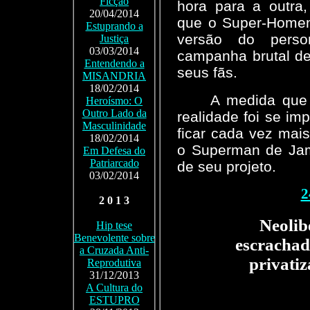
Ficção
hora para a outra,
20/04/2014
que o Super-Homem 
Estuprando a
versão do per
Justiça
03/03/2014
campanha brutal de
Entendendo a
seus fãs.
MISANDRIA
18/02/2014
A medida que 
Heroísmo: O
Outro Lado da
realidade foi se imp
Masculinidade
ficar cada vez mai
18/02/2014
o Superman de Jam
Em Defesa do
Patriarcado
de seu projeto.
03/02/2014
2
2 0 1 3
Neolib
Hip tese
Benevolente sobre
escrachad
a Cruzada Anti-
privati
Reprodutiva
31/12/2013
A Cultura do
ESTUPRO