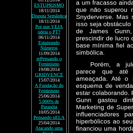
a um fracasso aind
ESTUPRISMO
que não superou n
18/11/2014
Snyderverse. Mas
Disputa Semântica
18/11/2014
isso seja obstáculo 
Por que VEJA
de James Gunn, 
odeia o PT?
prescindir de lucr
06/11/2014
Estuprando
base mínima fiel a
Números
simbólica.
11/09/2014
rePensando o
Porém, a julg
Feminismo
19/08/2014
parece que até
GRIDVENCE
ameaçada. Até o 
15/07/2014
esquema de venda 
A Fundação do
Feminismo
estar colaborando. 
25/06/2014
Gunn gastou din
5.000% de
Marketing de Supe
Paranóia
10/05/2014
influenciadores p
Pensando nELA
hiperbólicos ao se
25/04/2014
financiou uma hord
Atacando uma