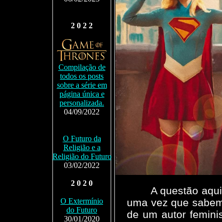
2 0 2 2
Compilação de
todos os posts
sobre a série em
página única e
personalizada.
04/09/2022
O Futuro da
Religião e a
Religião do Futuro
03/02/2022
2 0 2 0
A questão aqui
uma vez que sabe
O Extermínio
do Futuro
de um autor femini
30/01/2020