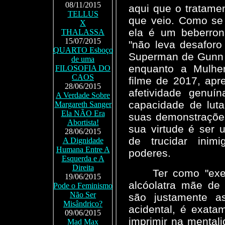
08/11/2015
aqui que o tratame
TELLUS
que veio. Como se
X
ela é um beberron
THALASSA
15/07/2015
"não leva desaforo
QUARTO Esboço
Superman de Gunn e
de uma
enquanto a Mulhe
FILOSOFIA DO
CAOS
filme de 2017, apr
28/06/2015
afetividade genu
A Verdade Sobre
capacidade de luta
Margareth Sanger
Ela NÃO Era
suas demonstrações
Abortista!
sua virtude é ser 
28/06/2015
de trucidar ini
A Dignidade
Humana Entre A
poderes.
Esquerda e A
Direita
Ter como "ex
19/06/2015
alcóolatra mãe de 
Pode o Feminismo
Não Ser
são justamente a
Misândrico?
acidental, é exata
09/06/2015
imprimir na mental
Mad Max