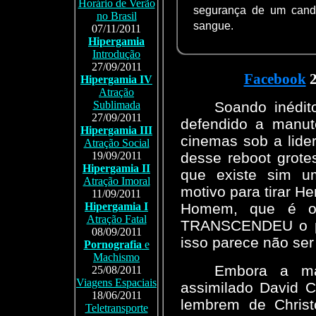
Horário de Verão
segurança de um cand
no Brasil
sangue.
07/11/2011
Hipergamia
Introdução
27/09/2011
Facebook
2
Hipergamia IV
Atração
Soando inédit
Sublimada
27/09/2011
defendido a manu
Hipergamia III
cinemas sob a lide
Atração Social
desse reboot grot
19/09/2011
Hipergamia II
que existe sim
Atração Imoral
motivo para tirar He
11/09/2011
Homem, que é o
Hipergamia I
Atração Fatal
TRANSCENDEU o pe
08/09/2011
isso parece não ser
Pornografia
e
Machismo
Embora a mai
25/08/2011
Viagens Espaciais
assimilado David C
18/06/2011
lembrem de Christ
Teletransporte