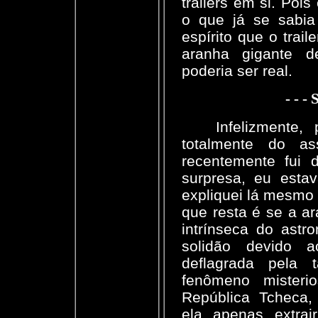
trailers em si. Poi
o que já se sabia 
espírito que o trail
aranha gigante d
poderia ser real.
- - -
Infelizmente,
totalmente do a
recentemente fui 
surpresa, eu estav
expliquei lá mesmo 
que resta é se a a
intrínseca do astr
solidão devido a
deflagrada pela
fenômeno misteri
República Tcheca,
ela apenas extra