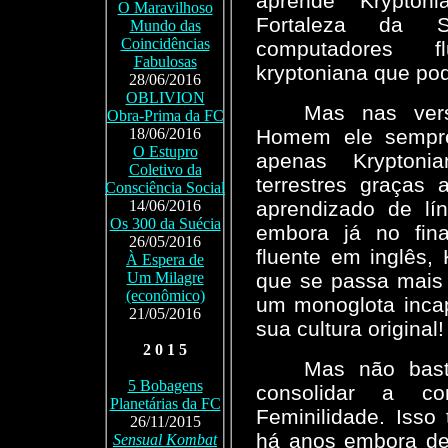
aprende Krypton
O Maravilhoso
Fortaleza da 
Mundo das
Coincidências
computadores 
Fabulosas
kryptoniana que pod
28/06/2016
OBLIVION
Mas nas vers
Obra-Prima da FC
Homem ele sempre 
18/06/2016
O Estupro
apenas Kryptoni
Coletivo da
terrestres graças 
Consciência Social
aprendizado de lí
14/06/2016
Os 300 da Suécia
embora já no fin
26/05/2016
fluente em inglês, K
À Espera de
que se passa mais 
Um Milagre
(econômico)
um monoglota incap
21/05/2016
sua cultura original!
2 0 1 5
Mas não bast
5 Bobagens
consolidar a c
Planetárias da FC
Feminilidade. Isso
26/11/2015
há anos embora de 
Sensual Kombat