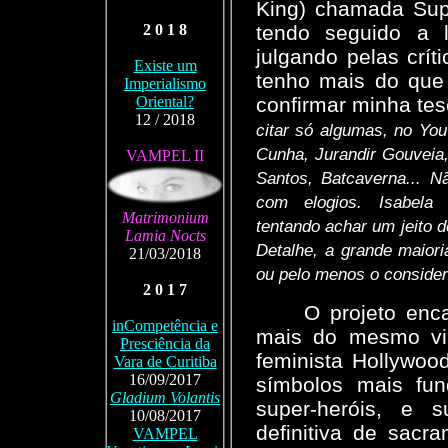
King) chamada Sup
tendo seguido a l
2 0 1 8
julgando pelas críti
Existe um
tenho mais do que 
Imperialismo
confirmar minha tes
Oriental?
12 / 2018
citar só algumas, no Yo
Cunha, Jurandir Gouveia
VAMPEL II
Santos, Batcaverna... N
com elogios. Isabela
Matrimonium
tentando achar um jeito de
Lamia Nocts
Detalhe, a grande maior
21/03/2018
ou pelo menos o consider
2 0 1 7
O projeto en
inCompetência e
mais do mesmo vi
Presciência da
feminista Hollywoo
Vara de Curitiba
16/09/2017
símbolos mais fu
Gladium Volantis
super-heróis, e s
10/08/2017
definitiva de sacr
VAMPEL