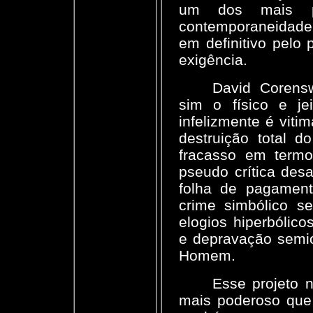
um dos mais po
contemporaneidade,
em definitivo pelo
exigência.
David Corensw
sim o físico e jei
infelizmente é viti
destruição total 
fracasso em term
pseudo crítica des
folha de pagament
crime simbólico s
elogios hiperbólic
e depravação semió
Homem.
Esse projeto 
mais poderoso que 