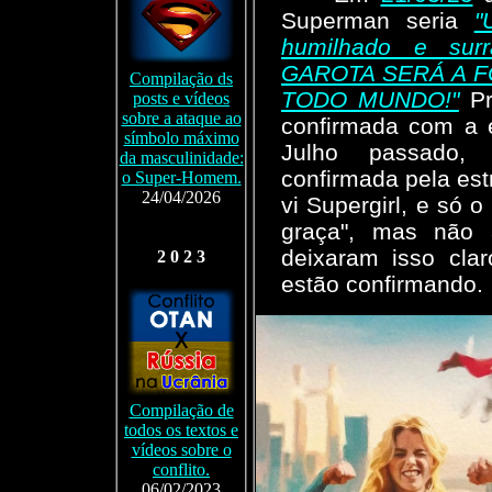
Superman seria
"
humilhado e sur
GAROTA SERÁ A F
Compilação ds
TODO MUNDO!"
Pr
posts e vídeos
sobre a ataque ao
confirmada com a e
símbolo máximo
Julho passado,
da masculinidade:
confirmada pela estr
o Super-Homem.
24/04/2026
vi Supergirl, e só o
graça", mas não 
deixaram isso cla
2 0 2 3
estão confirmando.
Compilação de
todos os textos e
vídeos sobre o
conflito.
06/02/2023