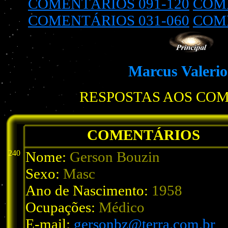
COMENTÁRIOS 091-120
COME
COMENTÁRIOS 031-060
COME
Marcus Valeri
RESPOSTAS AOS CO
COMENTÁRIOS
240
Nome:
Gerson Bouzin
Sexo:
Masc
Ano de Nascimento:
1958
Ocupações:
Médico
E-mail:
gersonbz@terra.com.br