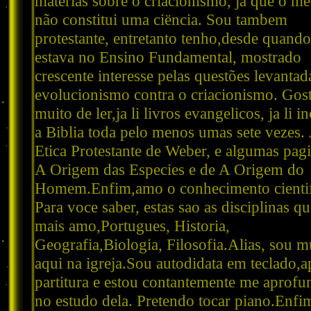
materias sobre o criacionismo, ja que o m
não constitui uma ciëncia. Sou tambem
protestante, entretanto tenho,desde quando
estava no Ensino Fundamental, mostrado
crescente interesse pelas questões levantad
evolucionismo contra o criacionismo. Gos
muito de ler,ja li livros evangelicos, ja li i
a Biblia toda pelo menos umas sete vezes. J
Etica Protestante de Weber, e algumas pag
A Origem das Especies e de A Origem do
Homem.Enfim,amo o conhecimento cientif
Para voce saber, estas sao as disciplinas q
mais amo,Portugues, Historia,
Geografia,Biologia, Filosofia.Alias, sou m
aqui na igreja.Sou autodidata em teclado,a
partitura e estou contantemente me aprof
no estudo dela. Pretendo tocar piano.Enfi