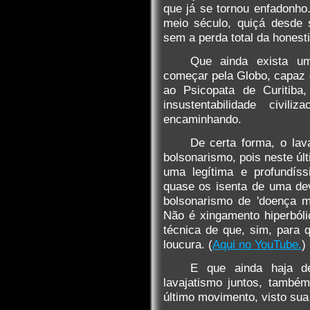
que já se tornou enfadonho.
meio século, quiçá desde 
sem a perda total da honest
Que ainda exista um 
começar pela Globo, capaz 
ao Psicopata de Curitib
insustentabilidade civi
encaminhando.
De certa forma, o lav
bolsonarismo, pois neste ú
uma legítima e profundíss
quase os isenta de uma de
bolsonarismo de 'doença m
Não é xingamento hiperból
técnica de que, sim, para q
loucura. (
Aqui no YouTube.
)
E que ainda haja de
lavajatismo juntos, també
último movimento, visto sua