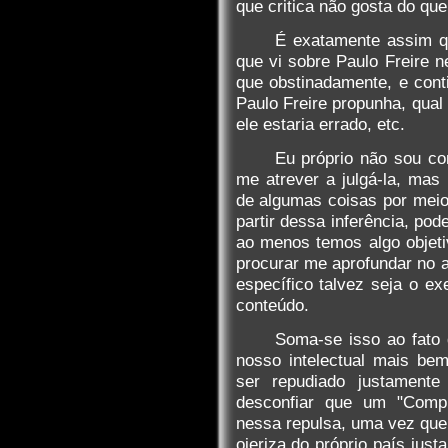
que critica não gosta do que
É exatamente assim qu
que vi sobre Paulo Freire 
que obstinadamente, e cont
Paulo Freire propunha, qual
ele estaria errado, etc.
Eu próprio não sou co
me atrever a julgá-la, mas
de algumas coisas por meios
partir dessa inferência, pod
ao menos temos algo objeti
procurar me aprofundar no 
específico talvez seja o e
conteúdo.
Soma-se isso ao fato d
nosso intelectual mais be
ser repudiado justamente 
desconfiar que um "Compl
nessa repulsa, uma vez que 
ojeriza do próprio país jus