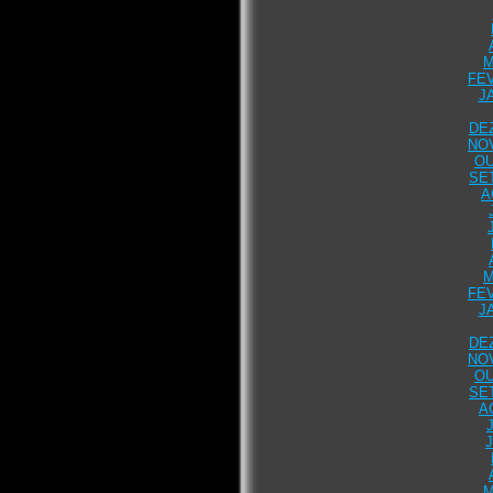
M
FEV
J
DE
NO
OU
SE
A
M
FEV
J
DE
NO
OU
SE
A
M