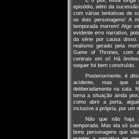
E o pior, essa longa
episódio, além da sucessão
com várias tentativas de s
os dois personagens! A 
temporada morrem! Algo ve
evidente erro narrativo, po
da série por causa disso
realismo gerado pela mort
Game of Thrones, com a
centrais em si! Há limite
sequer foi bem construído.
Posteriormente, é dit
acidente, mas que os
deliberadamente na sala. 
torna a situação ainda pi
como abrir a porta, algué
inclusive a própria, por um m
Não que não haja a
temporada. Mas ela só sub
bons personagens que são 
manter a narrativa no me