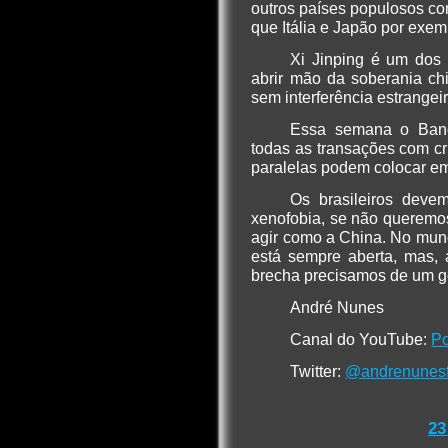
outros países populosos co
que Itália e Japão por exem
Xi Jinping é um dos 
abrir mão da soberania ch
sem interferência estrangeir
Essa semana o Banco
todas as transações com c
paralelas podem colocar em
Os brasileiros deve
xenofobia, se não queremo
agir como a China. No mund
está sempre aberta, mas, 
brecha precisamos de um g
André Nunes
Canal do YouTube:
Po
Twitter:
@andrenunesf
23