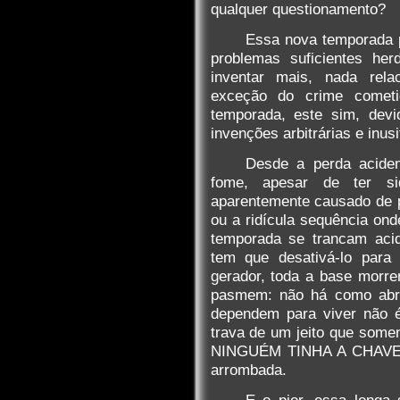
qualquer questionamento?
Essa nova temporada p
problemas suficientes her
inventar mais, nada rela
exceção do crime cometi
temporada, este sim, devi
invenções arbitrárias e inus
Desde a perda acide
fome, apesar de ter si
aparentemente causado de p
ou a ridícula sequência on
temporada se trancam acid
tem que desativá-lo par
gerador, toda a base morrer
pasmem: não há como abrí-
dependem para viver não é
trava de um jeito que some
NINGUÉM TINHA A CHAVE! 
arrombada.