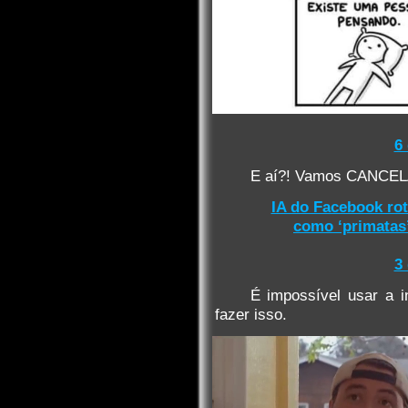
6
E aí?! Vamos CANCEL
IA do Facebook ro
como ‘primatas
3
É impossível usar a i
fazer isso.