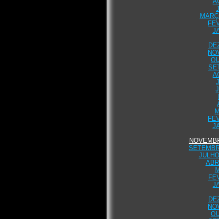
A
MARÇO
FEV
J
DE
NO
OU
SE
A
M
FEV
J
NOVEMBR
SETEMBR
JULHO
ABR
M
FE
J
DE
NO
OU