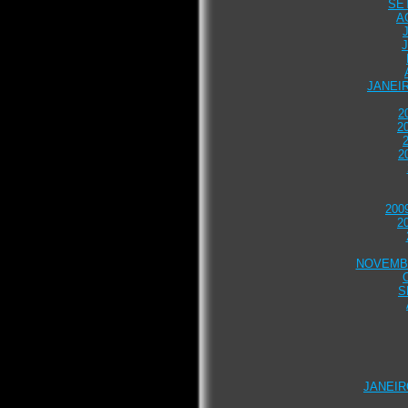
SE
A
JANEI
2
2
2
200
2
NOVEMB
S
JANEIR