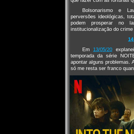
que fazer com as fortunas q
Bolsonarismo e Lav
perversões ideológicas, to
podem prosperar no la
institucionalização do crime
14
Em
13/05/20
explanei
temporada da série NOI
apontar alguns problemas. 
só me resta ser franco qua