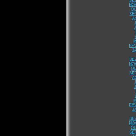
DE
NO
OU
SE
A
M
FEV
J
DE
NO
OU
SE
A
M
FEV
J
DE
NO
OU
SE