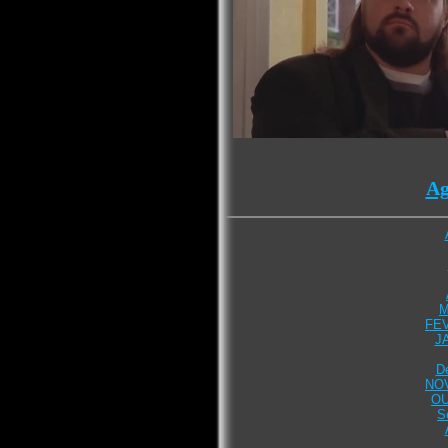
Ag
M
FEV
J
D
NO
OU
S