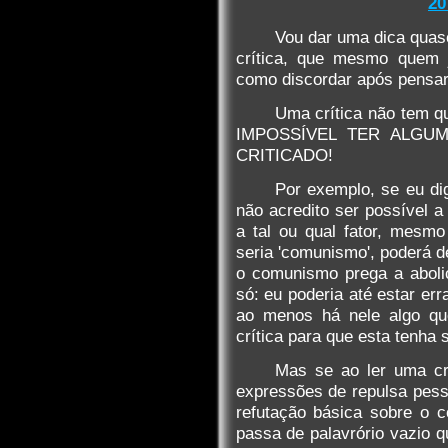
20
Vou dar uma dica quase
crítica, que mesmo quem 
como discordar após pensar
Uma crítica não tem q
IMPOSSÍVEL TER ALG
CRITICADO!
Por exemplo, se eu di
não acredito ser possível a
a tal ou qual fator, mesm
seria 'comunismo', poderá d
o comunismo prega a aboli
só: eu poderia até estar er
ao menos há nele algo qu
crítica para que esta tenha 
Mas se ao ler uma crí
expressões de repulsa pess
refutação básica sobre o c
passa de palavrório vazio q