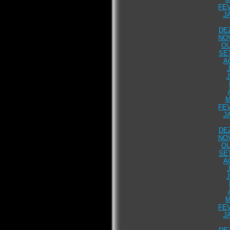
FEV
J
DE
NO
OU
SE
A
M
FEV
J
DE
NO
OU
SE
A
M
FEV
J