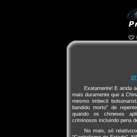
27
Exatamente! E ainda a
mais duramente que a Chin
mesmo imbecil bolsonaris
bandido morto" de repente
quando os chineses apl
criminosos incluindo pena d
No mais, só relativiz