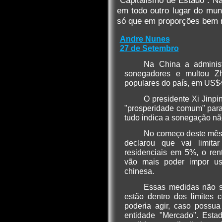
"Capitalismo de Estado". 
em todo outro lugar do mun
só que em proporções bem 
Andre Nunes
27 de Setembro
Na China a administr
sonegadores e multou Z
populares do país, em US$
O presidente Xi Jinpi
"prosperidade comum" para
tudo indica a sonegação nã
No começo deste mês 
declarou que vai limita
residenciais em 5%, o ren
vão mais poder impor us
chinesa.
Essas medidas não sã
estão dentro dos limites 
poderia agir, caso possu
entidade "Mercado". Est