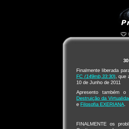
30
Finalmente liberada pa
FC
(149mb,33:30)
, que 
10 de Junho de 2011
Apresento também o
Destruição da Virtualid
e
Filosofia EXERIANA
.
FINALMENTE os probl