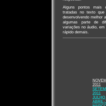
Alguns pontos mais 
tratadas no texto que 
desenvolvendo melhor 
algumas parte de di
variações no áudio, em 
rápido demais.
NOVEM
2011
SETEM
2011
JULHO 
ABRIL-
MARÇO