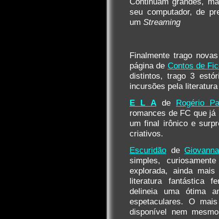
Continuam grandes, mas
seu computador, de pre
um
Streaming
Finalmente trago novas
página de
Contos de Fic
distintos, trago 3 est
incursões pela literatura
E L A
de
Rogério Pa
romances de FC que já l
um final irônico e surp
criativos.
Escuridão
de
Giovann
simples, curiosament
explorada, ainda mai
literatura fantástica 
delineia uma ótima a
espetaculares. O mais
disponível nem mesmo