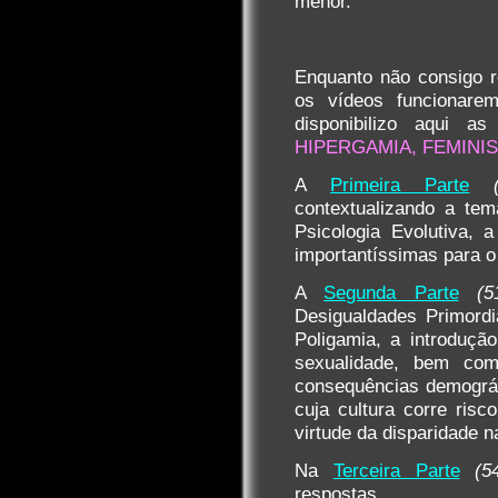
menor.
Enquanto não consigo r
os vídeos funciona
disponibilizo aqui a
HIPERGAMIA, FEMINI
A
Primeira Parte
contextualizando a te
Psicologia Evolutiva, 
importantíssimas para o
A
Segunda Parte
(5
Desigualdades Primordi
Poligamia, a introduçã
sexualidade, bem com
consequências demográf
cuja cultura corre risc
virtude da disparidade n
Na
Terceira Parte
(5
respostas.