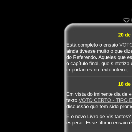
20 de
Está completo o ensaio
VOTO
ainda tivesse muito o que diz
do Referendo. Aqueles que e
o capítulo final, que sinteti
importantes no texto inteiro;
18 de
Em vista do iminente dia de v
texto
VOTO CERTO - TIRO 
discussão que tem sido promo
E o novo Livro de Visitantes?
esperar. Esse último ensaio é