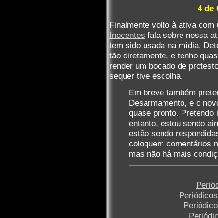
4 de 
Finalmente volto à ativa com
Inocentes
fala sobre nossa at
tem sido usada na mídia. De
tão diretamente, e tenho quas
render um bocado de protest
sequer tive escolha.
Em breve também preten
Desarmamento, e o novo 
quase pronto. Pretendo 
entanto, estou sendo a
estão sendo respondida
coloquem comentários m
mas não há mais condiçõ
Perió
Periódico
Periódic
Periódi