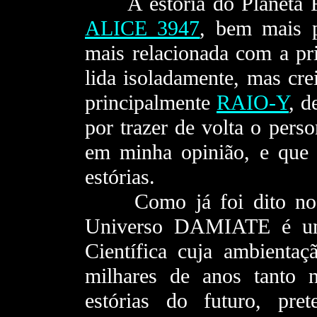
- - -
A estória do Planeta 
ALICE 3947
, bem mais 
mais relacionada com a pr
lida isoladamente, mas cre
principalmente
RAIO-Y
, d
por trazer de volta o pers
em minha opinião, e que 
estórias.
- - -
Como já foi dito nos 
Universo DAMIATE é uma
Científica cuja ambienta
milhares de anos tanto 
estórias do futuro, pre