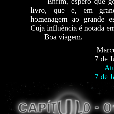
- - -
Enfim, espero que go
livro, que é, em gran
homenagem ao grande esc
Cuja influência é notada em
- - -
Boa viagem.
Marc
7 de J
At
7 de J