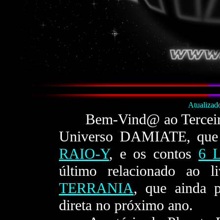
Atualizad
- - -
Bem-Vind@ ao Terceiro
Universo DAMIATE, que 
RAIO-Y
, e os contos
6 L
último relacionado ao l
TERRANIA
, que ainda p
direta no próximo ano.