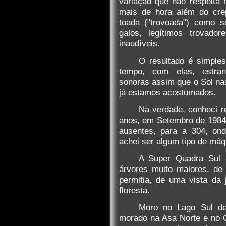
variação que não respeita 
mais de hora além do crep
toada ("trovoada") como s
galos, legítimos trovado
inaudíveis.
O resultado é simples
tempo, com elas, estra
sonoras assim que o Sol na
já estamos acostumados.
Na verdade, conheci r
anos, em Setembro de 1984
ausentes, para a 304, ond
achei ser algum tipo de máqu
A Super Quadra Sul 
árvores muito maiores, d
permitia, de uma vista da 
floresta.
Moro no Lago Sul de
morado na Asa Norte e no C