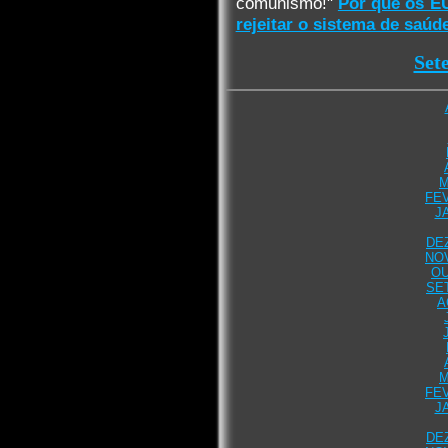
comunismo!"
Por que os EU
rejeitar o sistema de saúd
Set
M
FEV
J
DE
NO
OU
SE
A
M
FEV
J
DE