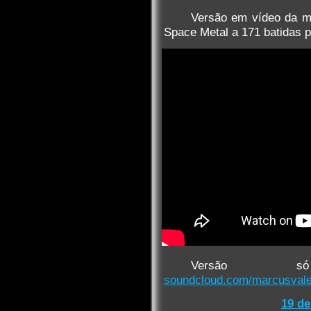
Versão em vídeo da m
Space Metal a 171 batidas p
Versão só
soundcloud.com/marcusvaleri
19 de