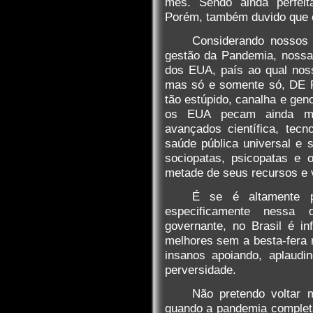
mês. Sendo ainda perfei
Porém, também duvido que 
Considerando nossos 
gestão da Pandemia, nossa 
dos EUA, país ao qual nos
mas só e somente só, DE R
tão estúpido, canalha e ge
os EUA pecam ainda m
avançados científica, tec
saúde pública universal e 
sociopatas, psicopatas e 
metade de seus recursos e v
É se é altamente p
especificamente nessa
governante, no Brasil é in
melhores sem a besta-fera n
insanos apoiando, aplaudi
perversidade.
Não pretendo voltar 
quando a pandemia complet