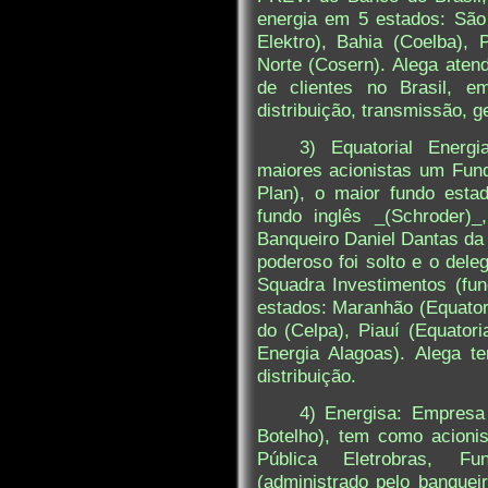
energia em 5 estados: São
Elektro), Bahia (Coelba),
Norte (Cosern). Alega aten
de clientes no Brasil, 
distribuição, transmissão, g
3) Equatorial Ener
maiores acionistas um Fun
Plan), o maior fundo esta
fundo inglês _(Schroder)_
Banqueiro Daniel Dantas da
poderoso foi solto e o dele
Squadra Investimentos (fu
estados: Maranhão (Equatori
do (Celpa), Piauí (Equatori
Energia Alagoas). Alega t
distribuição.
4) Energisa: Empresa 
Botelho), tem como acion
Pública Eletrobras, F
(administrado pelo banquei