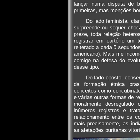
lançar numa disputa de bu
primeiras, mas menções ho
Do lado feminista, cla
surpreende ou sequer choca,
preze, toda relação heter
registrar em cartório um 
reiterado a cada 5 segundo
americano). Mais me incomo
comigo na defesa do evolu
desse tipo.
Do lado oposto, conser
da formação étnica brasi
conceitos como concubinat
e várias outras formas de r
moralmente desregulado c
inúmeros registros e trat
relacionamento entre os c
mais precisamente, as índi
as afetações puritanas vito