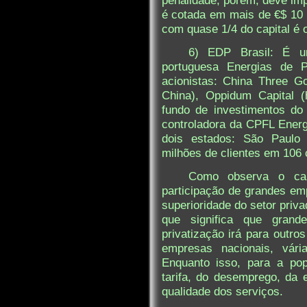
penalidade, porém, deve im
é cotada em mais de €$ 10 B
com quase 1/4 do capital é o
6) EDP Brasil: É u
portuguesa Energias de P
acionistas: China Three G
China), Oppidum Capital (
fundo de investimentos do
controladora da CPFL Energi
dois estados: São Paulo 
milhões de clientes em 106 
Como observa o cam
participação de grandes em
superioridade do setor priv
que significa que gran
privatização irá para outro
empresas nacionais, vári
Enquanto isso, para a po
tarifa, do desemprego, da 
qualidade dos serviços.