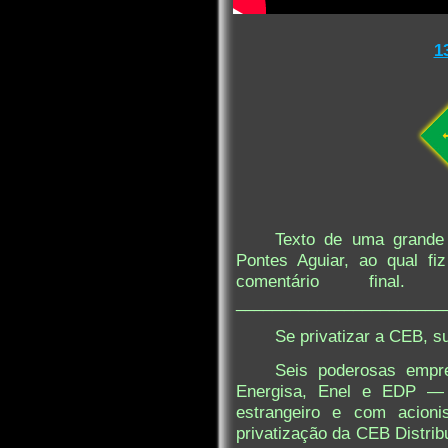
1
Texto de uma grande
Pontes Aguiar, ao qual f
comentário fina
_______________________
Se privatizar a CEB, s
Seis poderosas empr
Energisa, Enel e EDP — q
estrangeiro e com acio
privatização da CEB Distrib