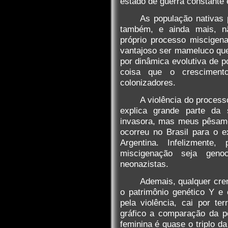
estado de guerra constante e
As população nativas 
também, e ainda mais, n
próprio processo miscigena
vantajoso ser mameluco que
por dinâmica evolutiva de p
coisa que o cresciment
colonizadores.
A violência do process
explica grande parte da 
invasora, mas meus pêsame
ocorreu no Brasil para o e
Argentina. Infelizment
miscigenação seja geno
neonazistas.
Ademais, qualquer cren
o patrimônio genético Y e 
pela violência, cai por t
gráfico a comparação da p
feminina é quase o triplo d