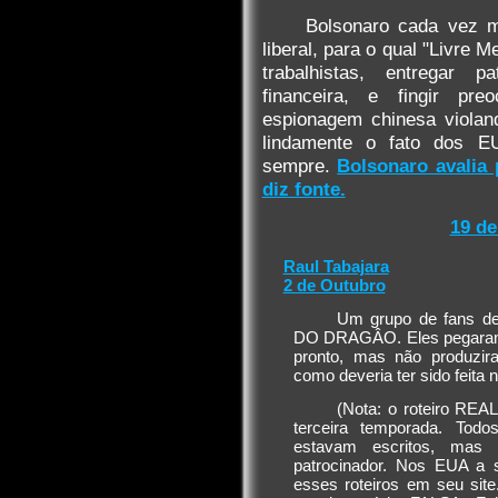
Bolsonaro cada vez m
liberal, para o qual "Livre M
trabalhistas, entregar p
financeira, e fingir p
espionagem chinesa violan
lindamente o fato dos E
sempre.
Bolsonaro avalia 
diz fonte.
19 de
Raul Tabajara
2 de Outubro
Um grupo de fans d
DO DRAGÂO. Eles pegaram o 
pronto, mas não produzir
como deveria ter sido feita 
(Nota: o roteiro REAL
terceira temporada. Todo
estavam escritos, mas 
patrocinador. Nos EUA a s
esses roteiros em seu sit