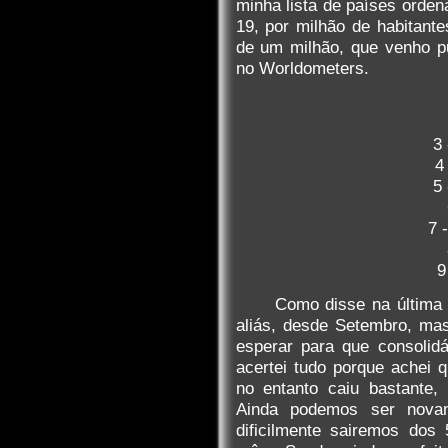
minha lista de países ord
19, por milhão de habitan
de um milhão, que venho p
no Worldometers.
3 
4
5
7 
9
Como disse na última 
aliás, desde Setembro, ma
esperar para que consolid
acertei tudo porque achei
no entanto caiu bastante,
Ainda podemos ser nova
dificilmente sairemos dos