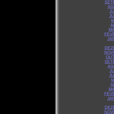
SET
AG
J
JU
M
A
MA
FEVE
JA
DEZ
NOV
OUT
SET
AG
J
JU
M
A
MA
FEVE
JA
DEZ
NOV