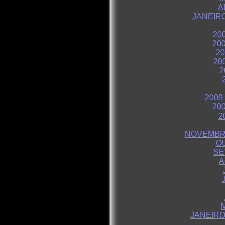
A
JANEIR
20
20
2
20
2
2009
20
2
NOVEMBR
O
SE
A
JANEIRO