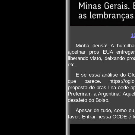
1
Minha deusa! A humilh
ajoelhar pros EUA entrega
liberando visto, deixando p
etc.
E se essa análise do Glob
que parece. https://oglob
proposta-do-brasil-na-ocde-a
Preferiram a Argentina! Aqu
desafeto do Bolso.
Apesar de tudo, como eu
favor. Entrar nessa OCDE é f