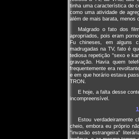
tinha uma característica de
como uma atividade de agreg
além de mais barata, menos 
Malgrado o fato dos fi
apropriados, pois eram porno
Fu chineses, em alguns c
madrugadas na TV, fato é q
tediosa repetição "sexo e k
gravação. Havia quem telef
frequentemente era revoltan
e em que horário estava pass
TRON.
E hoje, a falta desse con
incompreensível.
1
Estou verdadeiramente c
cheio, embora eu próprio n
"invasão estrangeira" literá
ingênua, e ao mesmo tempo a