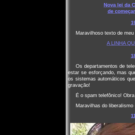
Nova lei da C
de começar
1
Maravilhoso texto de me
A LINHA Q
1
Os departamentos de tel
estar se esforçando, mas que
os sistemas automáticos que 
gravação!
É o spam telefônico! Obra
Maravilhas do liberalism
1