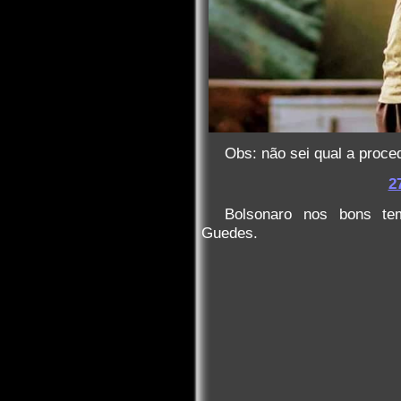
Obs: não sei qual a proce
2
Bolsonaro nos bons tem
Guedes.