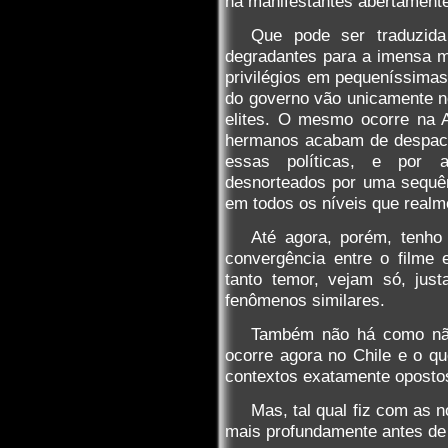
há manifestantes abertamente
Que pode ser traduzid
degradantes para a imensa m
privilégios em pequeníssimas
do governo vão unicamente no
elites. O mesmo ocorre na A
hermanos acabam de despach
essas políticas, e por 
desnorteados por uma sequên
em todos os níveis que realme
Até agora, porém, tenho
convergência entre o filme
tanto temor, vejam só, just
fenômenos similares.
Também não há como não 
ocorre agora no Chile e o q
contextos exatamente opostos,
Mas, tal qual fiz com as n
mais profundamente antes de 