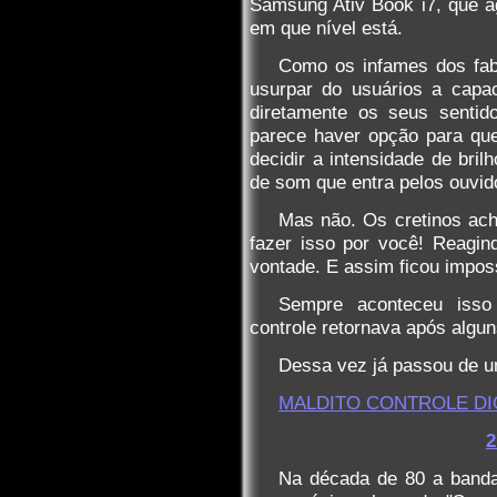
Samsung Ativ Book i7, que a
em que nível está.
Como os infames dos fab
usurpar do usuários a capa
diretamente os seus sentid
parece haver opção para qu
decidir a intensidade de bril
de som que entra pelos ouvid
Mas não. Os cretinos ac
fazer isso por você! Reagi
vontade. E assim ficou impos
Sempre aconteceu isso
controle retornava após algun
Dessa vez já passou de um
MALDITO CONTROLE DIG
2
Na década de 80 a banda