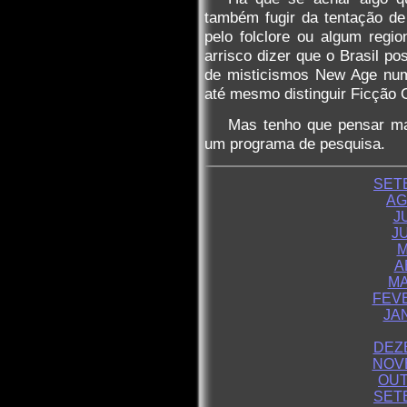
também fugir da tentação d
pelo folclore ou algum regio
arrisco dizer que o Brasil po
de misticismos New Age numa
até mesmo distinguir Ficção C
Mas tenho que pensar ma
um programa de pesquisa.
SET
AG
J
J
M
A
MA
FEVE
JA
DEZ
NOV
OUT
SET