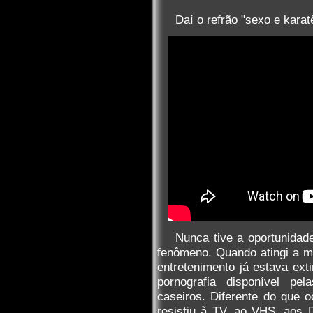
Daí o refrão "sexo e karat
Nunca tive a oportunidade
fenômeno. Quando atingi a m
entretenimento já estava exti
pornografia disponível pel
caseiros. Diferente do que 
resistiu à TV, ao VHS, aos 