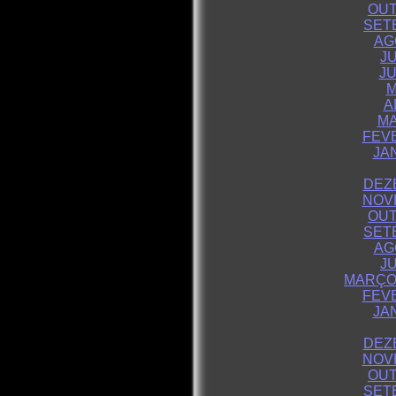
OUT
SET
AG
J
JU
M
A
MA
FEVE
JA
DEZ
NOV
OUT
SET
AG
J
MARÇO 
FEVE
JA
DEZ
NOV
OUT
SET