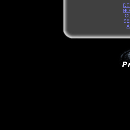
DE
NO
O
SE
A