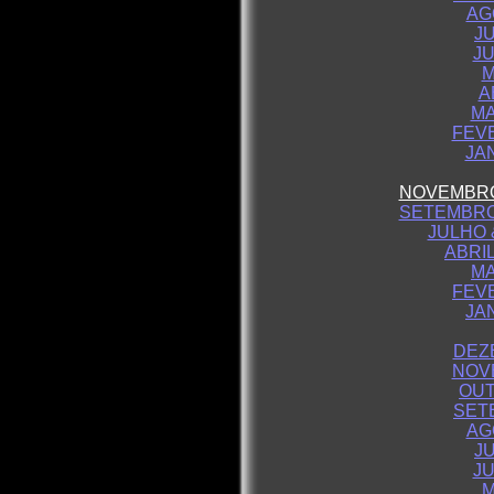
AG
J
JU
M
A
MA
FEVE
JA
NOVEMBRO
SETEMBRO
JULHO 
ABRI
MA
FEVE
JA
DEZ
NOV
OUT
SET
AG
J
JU
M