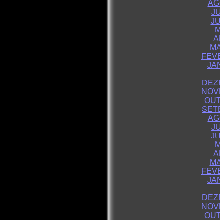
AG
J
JU
M
A
MA
FEVE
JA
DEZ
NOV
OUT
SET
AG
J
JU
M
A
MA
FEVE
JA
DEZ
NOV
OUT