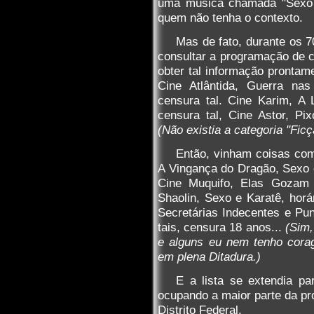
uma música chamada "Sexo e
quem não tenha o contexto.
Mas de fato, durante os 7
consultar a programação de c
obter tal informação prontam
Cine Atlântida, Guerra nas
censura tal. Cine Karim, A 
censura tal, Cine Astor, Pixo
(Não existia a categoria "Ficç
Então, vinham coisas co
A Vingança do Dragão, Sexo e
Cine Muquifo, Elas Gozam
Shaolin, Sexo e Karatê, horá
Secretárias Indecentes e Pun
tais, censura 18 anos...
(Sim,
e alguns eu nem tenho corag
em plena Ditadura.)
E a lista se extendia p
ocupando a maior parte da pr
Distrito Federal.