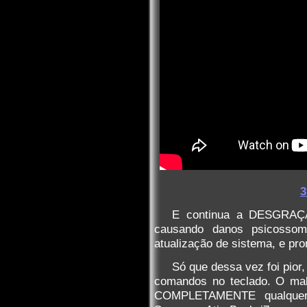
3
E continua a DESGRAÇA
causando danos psicossom
atualização de sistema, e pron
Só que dessa vez foi pior,
comandos no teclado. O ma
COMPLETAMENTE qualquer 