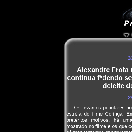
3
Alexandre Frota
continua f*dendo se
deleite 
2
Os levantes populares n
estréia do filme Coringa. 
pretéritos motivos, há uma
mostrado no filme e os que o