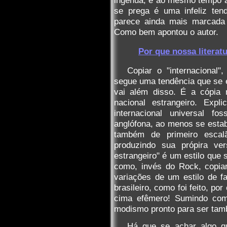
se prega é uma infeliz te
parece ainda mais marcada 
Como bem apontou o autor.
Por que nossa literat
Copiar o "internacional
segue uma tendência que se 
vai além disso. É a cópia 
nacional estrangeiro. Exp
internacional universal 
anglófona, ao menos se estab
também de primeiro esca
produzindo sua própira v
estrangeiro" é um estilo que 
como, invés do Rock, copia
variações de um estilo de f
brasileiro, como foi feito, po
cima efêmero! Sumindo com
modismo pronto para ser tam
Há que se achar algo q