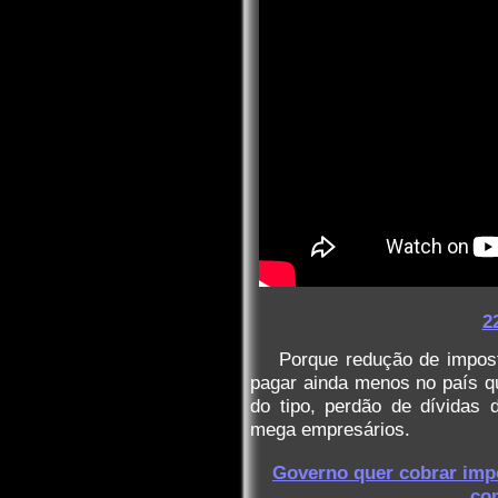
2
Porque redução de impos
pagar ainda menos no país qu
do tipo, perdão de dívidas
mega empresários.
Governo quer cobrar impo
co