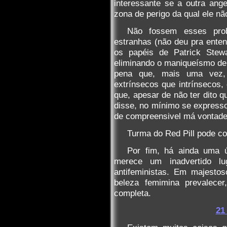
interessante se a outra ange
zona de perigo da qual ele nã
Não fossem esses prob
estranhas (não deu pra entend
os papéis de Patrick Stew
eliminando o maniqueísmo de 
pena que, mais uma vez,
extrínsecos que intrínsecos,
que, apesar de não ter dito 
disse, no mínimo se express
de compreensivel má vontade
Turma do Red Pill pode c
Por fim, há ainda uma ú
merece um inadvertido l
antifeministas. Em majesto
beleza femimina prevalecer
completa.
21