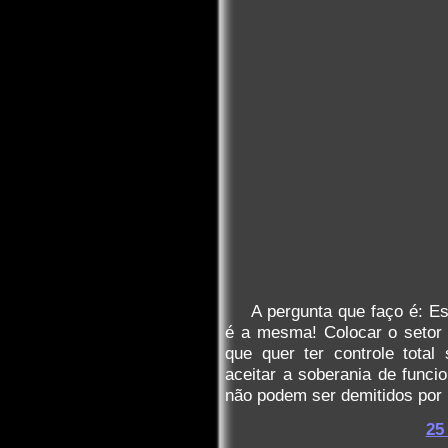
A pergunta que faço é: Es
é a mesma! Colocar o setor p
que quer ter controle total
aceitar a soberania de funci
não podem ser demitidos por r
25