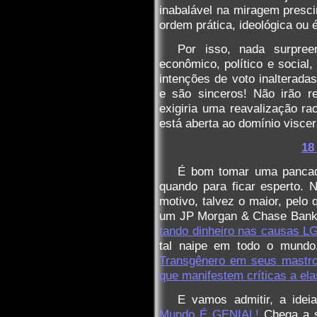
inabalável na miragem presci
ordem prática, ideológica ou é
Por isso, nada surpre
econômico, político e socia
intenções de voto inalteradas
e são sinceros! Não irão r
exigiria uma reavalização rac
está aberta ao domínio visce
18
É bom tomar uma pancad
quando para ficar esperto.
motivo, talvez o maior, pelo q
um JP Morgan & Chase Ban
tando dinheiro nas causas 
tal naipe em todo o mundo
Transgênero em seus mastro
que manifestem críticas a ela
E vamos admitir, a ide
Mundo É GENIAL!
Chega a s