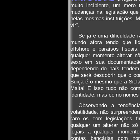
muito incipiente, um mero 
mudanças na legislação que
pelas mesmas instituições. Ma
vir".
Se já é uma dificuldade r
mundo afora tendo que lid
offshore e paraísos fiscai
qualquer momento alterar 
sexo em sua documentação
dependendo do país tendem a
que será descobrir que o co
Suiça é o mesmo que a Sicl
Malta! E isso tudo não com
identidade, mas como nomes d
Observando a tendênci
volatilidade, não surpreende
raro os com legislações fi
qualquer um alterar não 
legais a qualquer moment
contas bancárias com nom