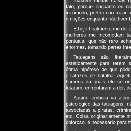
Existem muitas coisas 
falo, porque enquanto eu n
incômodo, prefiro não tocar n
emoções enquanto não tiver 
E hoje finalmente me dei 
mulheres me incomodam tan
pontuais, que não raro ach
enormes, tomando partes inte
Tatuagens são, literal
esteticamente para terem s
ótima hipótese de que pode
cicatrizes de batalha. Aqu
homens da quais ele se or
lutaram, enfrentaram a dor, 
Assim, embora vá além 
psicológico das tatuagens, n
associadas a piratas, crimin
etc. Coisa originariamente 
doloroso, é necessário para 