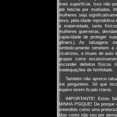
mais superficial. Isso não 
até fetiche por mutilados. 
mulheres seja significativam
sexo, pela idade reprodutiva 
e maternidade, tanto físico
mulheres guerreiras, devid
capacidade de proteger su
gênero.) As tatuagens o
simbolicamente remetem a c
cicatrizes, a rituais de aut
grupos como excessivamen
esconder defeitos físicos 
inadequações de fertilidade.
Também não aprecio tatu
me perguntem. Só que in
espero terem ficado claros.
IMPORTANTE! Estou fal
MINHA PSIQUE! De porque eu
entendido como uma pretensã
Mas como não sou por demais