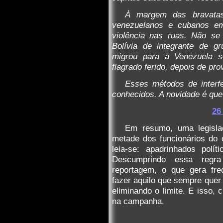
À margem das bravatas
venezuelanos e cubanos e
violência nas ruas. Não se
Bolívia de integrante de g
migrou para a Venezuela s
flagrado ferido, depois de p
Esses métodos de interfe
conhecidos. A novidade é que
26
Em resumo, uma legislaç
metade dos funcionários do
leia-se: apadrinhados polí
Descumprindo essa regra
reportagem, o que gera fre
fazer aquilo que sempre qu
eliminando o limite. E isso, c
na campanha.