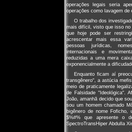
operações legais seria ap
operações como lavagem de di
O trabalho dos investigado
mais difícil, visto que isso n
que hoje pode ser restring
acrescentar mais essa va
pessoas jurídicas, nomes
internacionais e movimen
reduzidas a uma mera caixa
exponencialmente a dificudad
Enquanto ficam aí preoc
transgênero", a astúcia mefis
meio de praticamente legali
de Falsidade "Ideológica".
João, amanhã decido que so
sou um homem chamado Môn
bigênero de nome Foficho,
$%#% que apresente o do
SpectroTransHiper Abdulla Xi