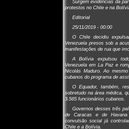
Surgem evidências da par
protestos no Chile e na Bolívi
Editorial
25/11/2019 - 00:00
O Chile decidiu expuls
Venezuela presos sob a acusa
manifestações de rua que imo
A Bolívia expulsou to
Venezuela em La Paz e romp
Nicolás Maduro. Ao mesmo 
cubanos do programa de assi
O Equador, também, res
sobretudo na área médica, qu
3.565 funcionários cubanos.
Governos desses três paí
de Caracas e de Havana 
convulsão social já control
Chile e a Bolívia.