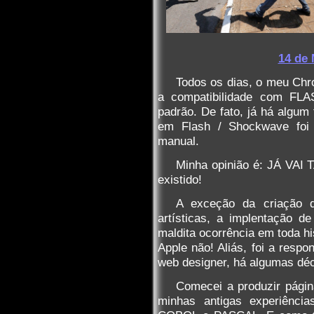
14 de 
Todos os dias, o meu Chro
a compatibilidade com FLA
padrão. De fato, já há algum
em Flash / Shockwave foi d
manual.
Minha opinião é: JÁ VAI 
existido!
A exceção da criação d
artísticas, a implentação d
maldita ocorrência em toda hi
Apple não! Aliás, foi a respo
web designer, há algumas déc
Comecei a produzir pági
minhas antigas experiênc