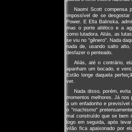
Naomi Scott compensa p
impossível de se desgostar 
Power. E Ella Balinska, adm
mas o porte atlético e a ag
como lutadora. Aliás, as luta
se viu no "gênero". Nada daq
nada de, usando salto alto
desfazer o penteado.
Aliás, até o contrário, 
apanham um bocado, e vence
Estão longe daquela perfeiç
ver.
Nada disso, porém, evit
momentos melhores. Já nos 
a um enfadonho e previsível 
o "machismo" pretensamente 
mal construído que se bem 
logo em seguida, após leva
vilão fica apaixonado por e