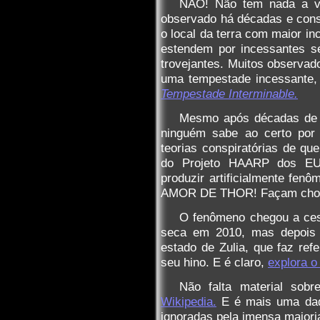
NÃO! Não tem nada a ve
observado há décadas e con
o local da terra com maior in
estendem por incessantes 
trovejantes. Muitos observad
uma tempestade incessante,
Tempestade Interminable.
Mesmo após décadas de e
ninguém sabe ao certo por
teorias conspiratórias de qu
do Projeto HAARP dos EU
produzir artificialmente fen
AMOR DE THOR! Façam chover
O fenômeno chegou a ces
seca em 2010, mas depois r
estado de Zulia, que faz re
seu hino. E é claro,
explora o
Não falta material so
Wikipedia.
E é mais uma daq
ignoradas pela imensa maiori