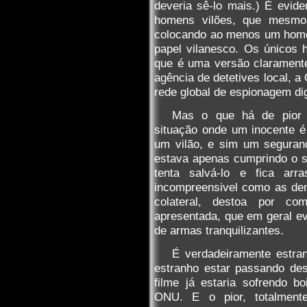
deveria sê-lo mais.) É evide
homens vilões, que mesmo
colocando ao menos um home
papel vilanesco. Os únicos 
que é uma versão claramente
agência de detetives local, 
rede global de espionagem di
Mas o que há de pior é
situação onde um inocente é
um vilão, e sim um seguranç
estava apenas cumprindo o 
tenta salvá-lo e fica a
incompreensivel como as de
colateral, destoa por co
apresentada, que em geral ev
de armas tranquilizantes.
É verdadeiramente estra
estranho estar passando des
filme já estaria sofrendo bo
ONU. E o pior, totalmente