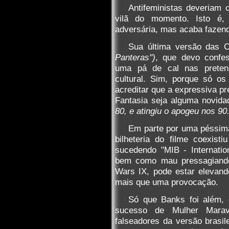
Antifeministas deveriam 
vilã do momento. Isto é,
adversária, mas acaba fazend
Sua última versão das C
Panteras")
, que devo confes
uma pá de cal nas pretens
cultural. Sim, porque só o
acreditar que a expressiva p
Fantasia seja alguma novid
80, e atingiu o apogeu nos 90.
Em parte por uma péssim
bilheteria do filme coexis
sucedendo "MIB - Internatio
bem como mau pressagiand
Wars IX, pode estar elevan
mais que uma provocação.
Só que Banks foi além, 
sucesso de Mulher Maravi
falseadores da versão brasil