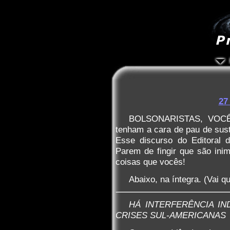
27
BOLSONARISTAS, VOC
tenham a cara de pau de sust
Esse discurso do Editoral
Parem de fingir que são in
coisas que vocês!
Abaixo, na íntegra. (Vai qu
HÁ INTERFERÊNCIA IN
CRISES SUL-AMERICANAS