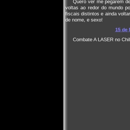
Quero ver me pegarem dep
voltas ao redor do mundo p
fiscais distintos e ainda vol
de nome, e sexo!
15 de 
Combate A LASER no Chil