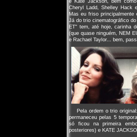
e Kate Jackson, bem como 
Cheryl Ladd, Shelley Hack 
Mas eu friso principalmente 
Já do trio cinematográfico do
ET" tem, até hoje, carinha d
(que quase ninguém, NEM EU,
e Rachael Taylor... bem, pas
Pela ordem o trio origin
permaneceu pelas 5 tempo
só ficou na primeira embor
posteriores) e KATE JACKSO