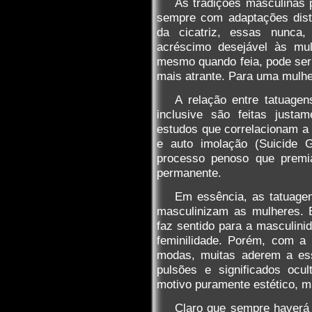
As tradições masculinas
sempre com adaptações disti
da cicatriz, essas nunca
acréscimo desejável às mu
mesmo quando feia, pode ser 
mais atrante. Para uma mulhe
A relação entre tatuagen
inclusive são feitas justam
estudos que correlacionam a 
e auto imolação (Suicide G
processo penoso que premi
permanente.
Em essência, as tatuagen
masculinizam as mulheres. 
faz sentido para a masculinid
feminilidade. Porém, com a
modas, muitas aderem a es
pulsões e significados ocu
motivo puramente estético, m
Claro que sempre haverá