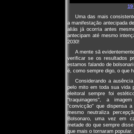
19
Uma das mais consistente
a manifestação antecipada d
aliás já ocorria antes mesm
antecipam até mesmo intenç
2030!
A mente sã evidentemente
verificar se os resultados p
estamos falando de bolsonaris
é, como sempre digo, o que h
Considerando a ausência 
pelo mito em toda sua vida p
eleitoral sempre foi estét
"traquinagens", a image
"convicção" que dispensa a
mesmo neutraliza percepç
Bolsonaro, uma vez em cam
metade do que sempre disse 
que mais o tornaram popular.