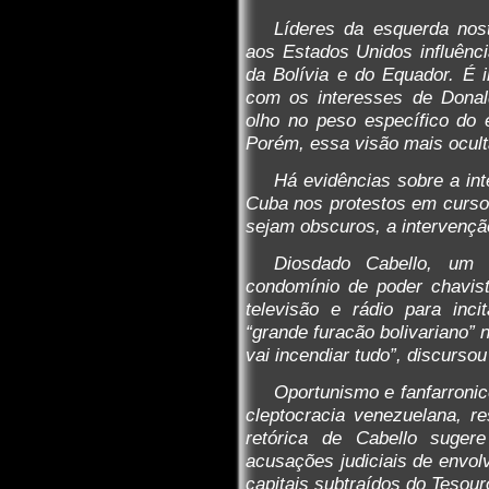
Líderes da esquerda nost
aos Estados Unidos influênci
da Bolívia e do Equador. É i
com os interesses de Donal
olho no peso específico do e
Porém, essa visão mais ocult
Há evidências sobre a int
Cuba nos protestos em curso
sejam obscuros, a intervenç
Diosdado Cabello, um 
condomínio de poder chavis
televisão e rádio para inc
“grande furacão bolivariano” 
vai incendiar tudo”, discurs
Oportunismo e fanfarronic
cleptocracia venezuelana, re
retórica de Cabello suger
acusações judiciais de envol
capitais subtraídos do Tesour