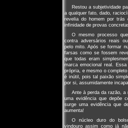
Restou a subjetividade pa
a qualquer fato, dado, racioc
revelia do homem por trás
infinidade de provas concreta
O mesmo processo que,
contra adversários reais o
pelo mito. Após se formar n
farsas como se fossem reve
que todas eram simplesment
marca emocional real. Essa 
própria, e mesmo o complet
é inútil, pois tal paixão sim
por si, assumidamente incapa
Ante à perda da razão, a
uma evidência que depõe co
surge uma evidência que de
aumenta!
O núcleo duro do bolso
vindouro assim como já nã