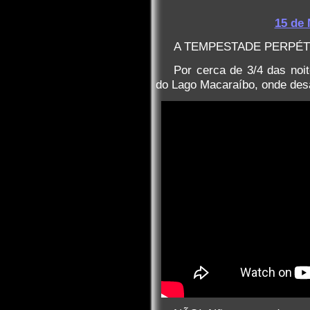
15 de 
A TEMPESTADE PERPÉT
Por cerca de 3/4 das noi
do Lago Macaraíbo, onde des