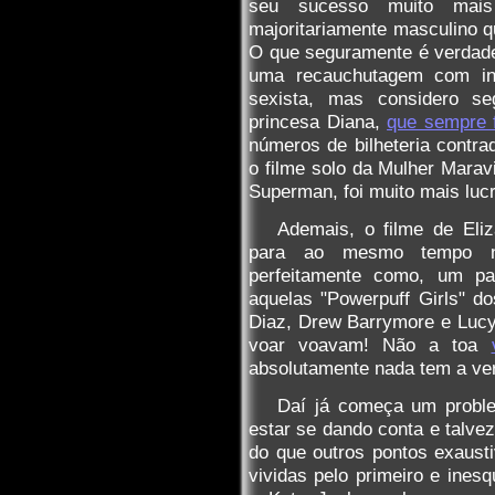
seu sucesso muito mai
majoritariamente masculino q
O que seguramente é verdade
uma recauchutagem com inv
sexista, mas considero se
princesa Diana,
que sempre f
números de bilheteria contr
o filme solo da Mulher Marav
Superman, foi muito mais lucr
Ademais, o filme de Eliz
para ao mesmo tempo nã
perfeitamente como, um pan
aquelas "Powerpuff Girls" 
Diaz, Drew Barrymore e Lucy 
voar voavam! Não a toa
absolutamente nada tem a ver
Daí já começa um probl
estar se dando conta e talvez
do que outros pontos exausti
vividas pelo primeiro e inesq