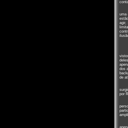
cont
uma 
estão
agir
limi
cont
ilusã
vist
dele
apen
dos a
backg
de at
surg
por R
pers
part
ampli
apen