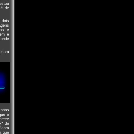
 estou
 é de
 dois
agens
las e
mem e
 onde
eriam
inhas
ue é
arece
x" de
ficam
a que