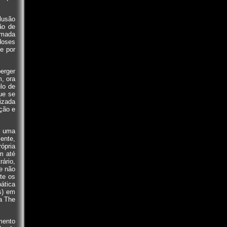
lusão
ão de
amada
doses
e por
erger
, ora
lo de
ue se
lizada
ação e
a uma
ente,
ópria
m até
rário,
ue não
te os
pática
s) em
a The
mento