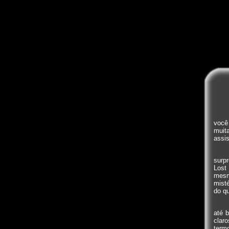
você
muit
assis
surpr
Lost
mesm
mist
do q
até 
clar
term