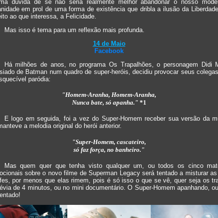
ma dúvida de se não seria realmente melhor abandonar o nosso mode
nidade em prol de uma forma de existência que dribla a ilusão da Liberdade
reito ao que interessa, a Felicidade.
Mas isso é tema para um reflexão mais profunda.
14 de Maio
Facebook
Há milhões de anos, no programa Os Trapalhões, o personagem Didi 
asiado de Batman num quadro de super-heróis, decidiu provocar seus colega
squecível paródia:
"Homem-Aranha, Homem-Aranha,
Nunca bate, só apanha."
*1
E logo em seguida, foi a vez do Super-Homem receber sua versão da m
anteve a melodia original do herói anterior.
"Super-Homem, cascateiro,
só faz força, no banheiro."
Mas quem quer que tenha visto qualquer um, ou todos os cinco mate
ocionais sobre o novo filme de Superman Legacy será tentado a misturar as
fes, por menos que elas rimem, pois é só isso o que se vê, quer seja os tra
révia de 4 minutos, ou no mini documentário. O Super-Homem apanhando, ou
entado!