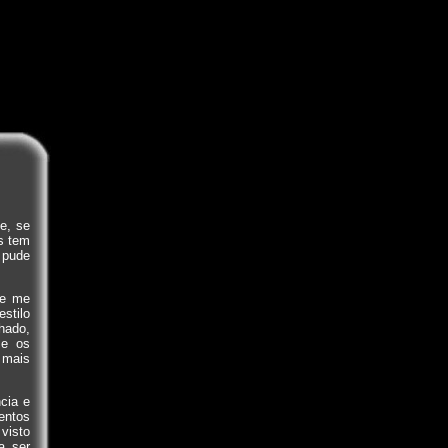
e, se
s tem
 pude
ie me
estilo
hado,
se os
 mais
cia e
entos
visto
a ser