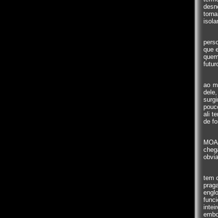
desn
torn
isola
pers
que 
quem
futur
ao m
dele
surgi
pouco
ali 
de fo
MOAB
cheg
obvia
tem 
prag
engl
func
intei
embo