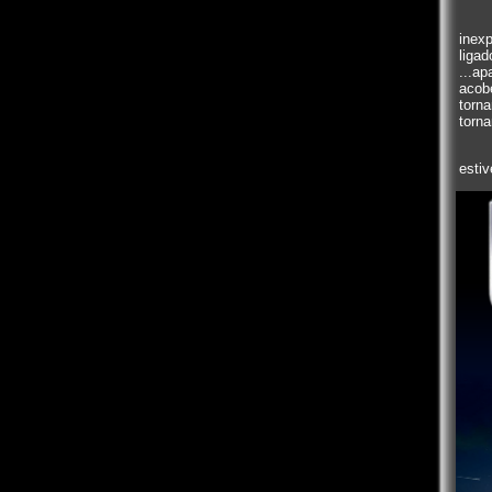
inex
liga
...a
acob
torn
torna
estiv