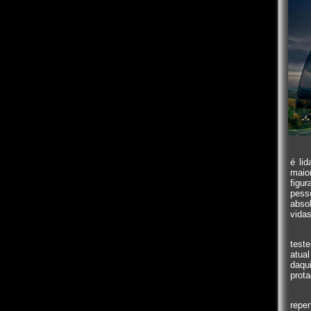
é li
maio
figu
pess
abso
vidas
test
atua
daqu
prota
repe