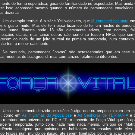
mente de forma esporádica, gerando familiaridade no espectador. Mas ainda
ver isso acontecer mesmo quando o número de personagens envolvidos
as dezenas.
Um exemplo terrível é a série Yellowjackets, que
já comentei bastante
em
os e gosto muito. Mas ele tem essa bizarrice de ter um núcleo de person
idas numa floresta onde 13 são claramente ativos, com nomes, fa
icipações claras, mas cinco outras são como se fossem NPCs que so
arecem do nada de um jeito surreal na primeira temporada, num contexto
 não tem o menor cabimento.
Na segunda, personagens "novas" são acrescentadas que em tese s
las mesmas do background, mas com atrizes totalmente diferentes.
Um outro elemento trazido pela série é algo que eu próprio exploro em m
s, como em
As 4 Damas do Apocalipse
e
As Senhoras de TERRANIA
e q
o retratado nos universos de FC e FF: o conceito de Força Vital que só ap
erceira Temporada, junto com, nada mais nada menos, um tipo de "Matri
edência alienígena que aprisiona os habitantes em casulos onde eles 
ndo felizes num mundo de ilusão, até serem libertados por uma ação extern