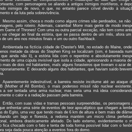
orteante, com personagens se aliando a antigos inimigos mortíferos, e depo
ando inimigos de novo, o que, no entanto parece crível devido à situaç
mento e da luta pela sobrevivência.
Mesmo assim, choca o modo como alguns crimes são perdoados, se não 
onagens, pelo roteiro. Ademais, caramba! Morre mais gente de modo inesp
em Game of Thrones! Com uma ou outra parcial exceção, não tem como ante
 vai chegar ao final da estória, que se passa dentro de um mês, afora um 
o de um ano nos minutos finais e um ou outro flashback.
Ambientada na fictícia cidade de Chester's Mill, no estado do Maine, onde
enos metade da obras do Stephen King se localizam (sim, é baseada num 
, que ainda não li), a estória lida com o repentino e absolutamente inesp
mento de uma cúpula invisível que isola a cidade, aprisionando a maioria d
 mais de dois mil habitantes, maIs alguns forasteiros que tiveram o azar de
temporariamente. E deixando alguns dos habitantes, que haviam saído brevem
ra.
Aparentemente indestrutível, a barreira resiste incólume até ao ataque 
 (Mother of All Bombs), o mais poderoso míssil não nuclear existente
a a ser tentada uma arma nuclear, mas seria uma má ideia considerand
mente o calor e a radiação passam pela barreira.
Então, com suas vidas e tramas pessoais surpreendidas, os personagens 
que enfrentar uma série de eventos de teor apocalíptico que chegam a lembr
as do Egito, uma vez que tendo mais de 6 km de altura e bem mais de diâmet
obando um lago e floresta, a redoma mantém um micro clima perfeita
ional, embora drasticamente afetado. Do lado externo, evidentemente o 
ro fica chocado com o fato e tenta de toda forma possível lidar com o fen
ra seja dada pouca atenção a eventos fora do domo.