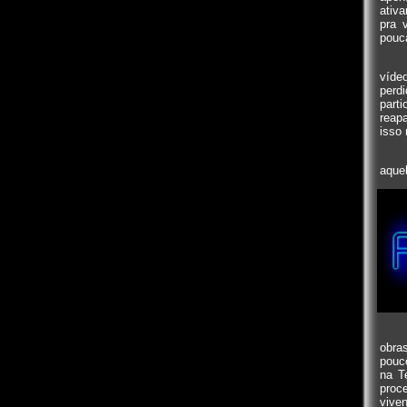
ativa
pra 
pouc
víde
perd
part
reap
isso
aque
obra
pouc
na T
proc
vive