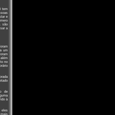
ê tem
ssoas
star e
úmero
a são
sar a
foram
da um
foram
 além
sto no
orário
orada
etado
ro de
lguma
ido à
 eles
 mais