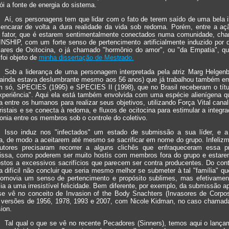
ói a fonte de energia do sistema.
Aí, os personagens tem que lidar com o fato de terem saído de uma bela i
 encarar de volta a dura realidade da vida sob redoma. Porém, entre a aç
o fator, que é estarem sentimentalmente conectados numa comunidade, ch
INSHIP, com um forte senso de pertencimento artificialmente induzido por 
lares de Oxitocina, o já chamado "hormônio do amor", ou "da Empatia", qu
 foi objeto de
minha dissertação de Mestrado.
Sob a liderança de uma personagem interpretada pela atriz Marg Helgenb
 ainda estava deslumbrante mesmo aos 56 anos) que já trabalhou também em
m só, SPECIES (1995) e SPECIES II (1998), que no Brasil receberam o títu
xperiência". Aqui ela está também envolvida com uma espécie alienígena q
tra entre os humanos para realizar seus objetivos, utilizando Força Vital cana
ristais e se conecta à redoma, e fluxos de ocitocina para estimular a integr
nia entre os membros sob o controle do coletivo.
Isso induz nos "infectados" um estado de submissão a sua líder, e 
a, de modo a aceitarem até mesmo se sacrificar em nome do grupo. Infelizm
utores precisaram recorrer a alguns clichês que enfraqueceram essa pr
issa, como poderem ser muito hostis com membros fora do grupo e estare
stos a excessivos sacrifícios que parecem ser contra producentes. Do cont
ia difícil não concluir que seria mesmo melhor se submeter à tal "família" q
romovia um senso de pertencimento e propósito sublimes, mas efetivamen
ia a uma irresistível felicidade. Bem diferente, por exemplo, da submissão a
se vê no conceito de Invasion of the Body Snachters (Invasores de Corpo
 versões de 1956, 1978, 1993 e 2007, com Nicole Kidman, no caso chamad
ion.
Tal qual o que se vê no recente Pecadores (Sinners), temos aqui o lança