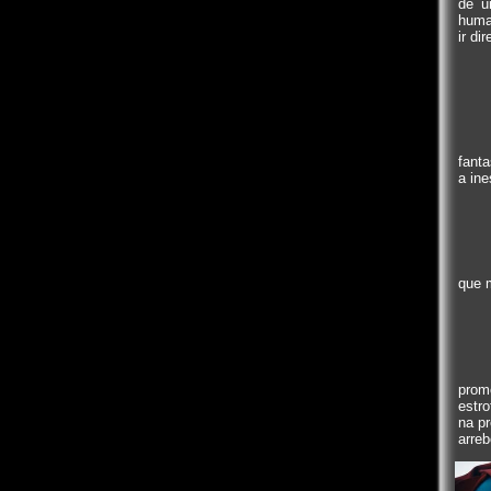
de u
huma
ir di
fant
a ine
que m
prom
estro
na p
arreb