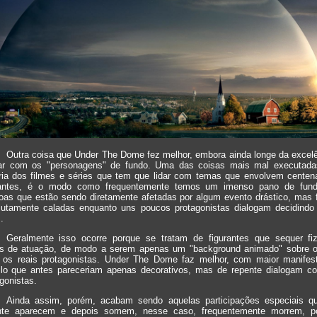
Outra coisa que Under The Dome fez melhor, embora ainda longe da excelê
dar com os "personagens" de fundo. Uma das coisas mais mal executada
ria dos filmes e séries que tem que lidar com temas que envolvem centen
rantes, é o modo como frequentemente temos um imenso pano de fun
oas que estão sendo diretamente afetadas por algum evento drástico, mas 
lutamente caladas enquanto uns poucos protagonistas dialogam decidindo
.
Geralmente isso ocorre porque se tratam de figurantes que sequer fi
es de atuação, de modo a serem apenas um "background animado" sobre o
l os reais protagonistas. Under The Dome faz melhor, com maior manifes
ilo que antes pareceriam apenas decorativos, mas de repente dialogam c
gonistas.
Ainda assim, porém, acabam sendo aquelas participações especiais q
nte aparecem e depois somem, nesse caso, frequentemente morrem, p