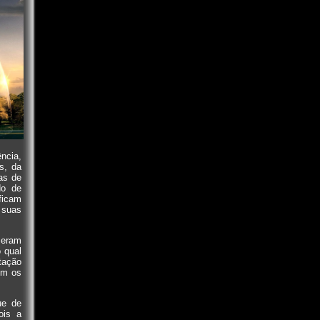
ncia,
s, da
as de
do de
ficam
 suas
zeram
 qual
tação
om os
ue de
ois a