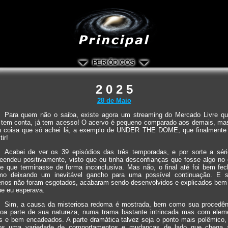
2 0 2 5
28 de Maio
Para quem não o saiba, existe agora um streaming do Mercado Livre qu
 tem conta, já tem acesso! O acervo é pequeno comparado aos demais, ma
a coisa que só achei lá, a exemplo de UNDER THE DOME, que finalmente
tir!
Acabei de ver os 39 episódios das três temporadas, e por sorte a sér
eendeu positivamente, visto que eu tinha desconfianças que fosse algo no 
 e que terminasse de forma inconclusiva. Mas não, o final até foi bem fec
o deixando um inevitável gancho para uma possível continuação. E 
érios não foram esgotados, acabaram sendo desenvolvidos e explicados bem
ue eu esperava.
Sim, a causa da misteriosa redoma é mostrada, bem como sua procedên
boa parte de sua natureza, numa trama bastante intrincada mas com elem
os e bem encadeados. A parte dramática talvez seja o ponto mais polêmico, 
os uma variedade de comportamentos e mudanças de lado que chega 