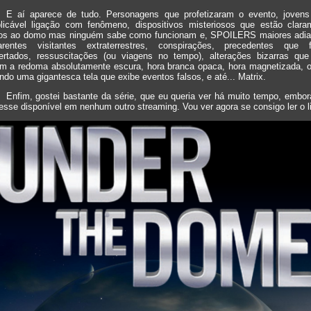
E aí aparece de tudo. Personagens que profetizaram o evento, joven
plicável ligação com fenômeno, dispositivos misteriosos que estão clara
dos ao domo mas ninguém sabe como funcionam e, SPOILERS maiores adian
parentes visitantes extraterrestres, conspirações, precedentes que 
ertados, ressuscitações (ou viagens no tempo), alterações bizarras que
am a redoma absolutamente escura, hora branca opaca, hora magnetizada, o
ndo uma gigantesca tela que exibe eventos falsos, e até... Matrix.
Enfim, gostei bastante da série, que eu queria ver há muito tempo, embor
esse disponível em nenhum outro streaming. Vou ver agora se consigo ler o li