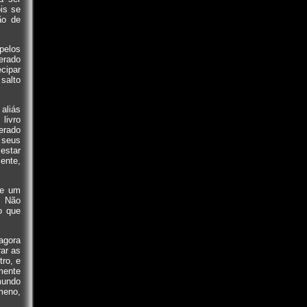
is se
ão de
pelos
erado
cipar
salto
 aliás
livro
erado
e seus
 estar
ente,
de um
. Não
o que
agora
ar as
ro, e
mente
mundo
ômeno,