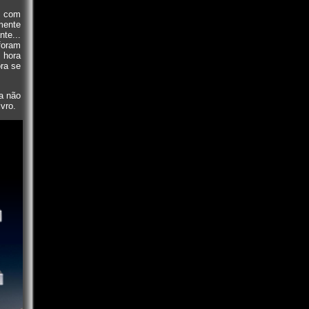
s com
mente
te...
foram
 hora
ra se
a não
vro.