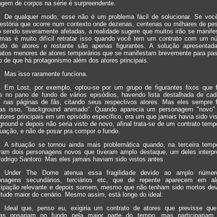
agem de corpos na série é surpreendente.
De qualquer modo, esse não é um problema fácil de solucionar. Se voc
estória que ocorre num contexto onde dezenas, centenas ou milhares de pe
 sendo severamente afetadas, a realidade sugere que muitos irão se manife
, mas é muito difícil retratar isso quando você tem um contrato com um n
tado de atores e restante são apenas figurantes. A solução apresentad
ratos menores de atores temporários que se manifestam brevemente para pas
o de que há protagonismo além dos atores principais.
Mas isso raramente funciona.
Em Lost, por exemplo, optou-se por um grupo de figurantes fixos que 
os no pano de fundo de vários episódios, havendo lista destalhada de ca
s nas páginas de fãs, citando seus respectivos atores. Mas eles sempre 
as isso, "background animado". Quando aparecia um personagem "novo"
tores principais em um episódio específico, era um que jamais havia sido vi
round e depois não seria visto de novo, afinal trata-se de um contrato temp
uação, e não de posar pra compor o fundo.
A situação se tornou ainda mais problemática quando, na terceira temp
iram dois personagens novos que tiveram amplo destaque, um deles interpr
odrigo Santoro. Mas eles jamais haviam sido vistos antes.
Under The Dome atenua essa fragilidade devido ao amplo núme
onagens secundários, terciários etc, que de repente aparecem em a
icipação relevante e depois somem, mesmo que não tenham sido mortos dev
tude maior do cenário. Mesmo assim, está longe do ideal.
Ideal que, penso eu, exigiria um contrato de atores que previsse que
as posariam no fundo pela maior parte do tempo, mas participariam