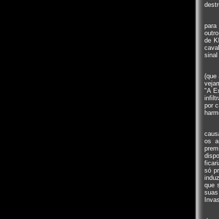
destr
para
outr
de K
cava
sinal
(que
veja
"A E
infil
por c
harmo
caus
os a
prem
dispo
ficar
só p
induz
que 
suas
Invas