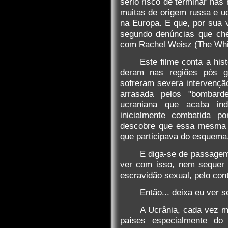
sério risco de terminar nas
muitas de origem russa e uc
na Europa. E que, por sua 
segundo denúncias que che
com Rachel Weisz (The Whis
Este filme conta a his
deram nas regiões pós g
sofreram severa intervençã
arrasada pelos "bombar
ucraniana que acaba in
inicialmente combatida 
descobre que essa mesma 
que participava do esquema
E diga-se de passagem
ver com isso, nem sequer 
escravidão sexual, pelo cont
Então... deixa eu ver s
A Ucrânia, cada vez m
países especialmente do 