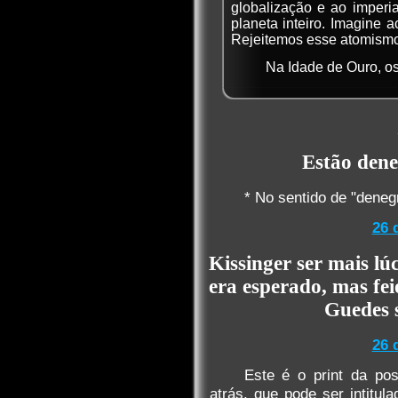
globalização e ao imper
planeta inteiro. Imagine a
Rejeitemos esse atomismo
Na Idade de Ouro, o
Estão dene
* No sentido de "denegri
26 
Kissinger ser mais l
era esperado, mas fe
Guedes 
26 
Este é o print da p
atrás, que pode ser intit