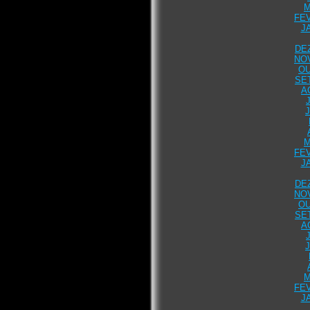
M
FEV
J
DE
NO
OU
SE
A
M
FEV
J
DE
NO
OU
SE
A
M
FEV
J