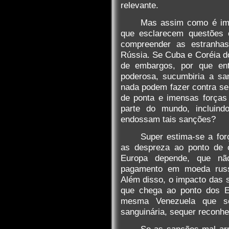
relevante.
Mas assim como é imp
que esclarecem questões 
compreender as estranhas
Rússia. Se Cuba e Coréia d
de embargos, por que en
poderosa, sucumbiria a sa
nada podem fazer contra seu
de ponta e imensas forças
parte do mundo, incluind
endossam tais sanções?
Super estima-se a for
as despreza ao ponto de c
Europa depende, que nã
pagamento em moeda russ
Além disso, o impacto das s
que chega ao ponto dos E
mesma Venezuela que se
sanguinária, sequer reconh
Se as sanções mal ar