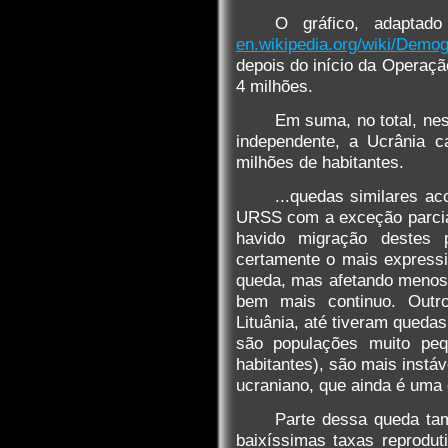
O gráfico, adaptad
en.wikipedia.org/wiki/Demo
depois do início da Operaçã
4 milhões.
Em suma, no total, ne
independente, a Ucrânia 
milhões de habitantes.
...quedas similares a
URSS com a exceção parcial
havido migração destes
certamente o mais express
queda, mas afetando menos d
bem mais continuo. Outr
Lituânia, até tiveram qued
são populações muito pe
habitantes), são mais instáv
ucraniano, que ainda é uma
Parte dessa queda ta
baixíssimas taxas reprodu