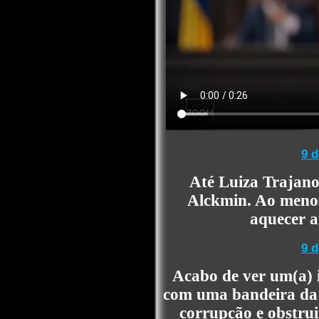
9 d
Até Luiza Trajano 
Alckmin. Ao menos,
aquecer a
9 d
Acabo de ver um(a) 
com uma bandeira da 
corrupção e obstru