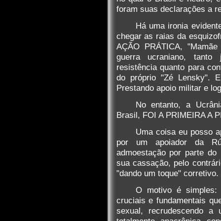
foram suas declarações a r
Há uma ironia evident
chegar as raias da esquizof
AÇÃO PRÁTICA, "Mamãe Fa
guerra ucraniano, tanto 
resistência quanto para co
do próprio "Zé Lensky"
Prestando apoio militar e lo
No entanto, a Ucrân
Brasil, FOI A PRIMEIRA A
Uma coisa eu posso apo
por um apoiador da Rús
admoestação por parte do
sua cassação, pelo contrár
"dando um toque" corretivo.
O motivo é simples:
cruciais e fundamentais qu
sexual, recrudescendo a 
totalmente anacrônica co