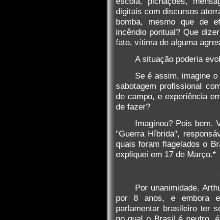
escola, pichações, mensa
digitais com discursos ater
bomba, mesmo que de efe
incêndio pontual? Que dizer
fato, vítima de alguma agre
A situação poderia evo
Se é assim, imagine o
sabotagem profissional com 
de campo, e experiência em 
de fazer?
Imaginou? Pois bem. V
"Guerra Híbrida", responsáv
quais foram flagelados o Br
expliquei em 17 de Março.*
Por unanimidade, Arthu
por 8 anos, e embora e
parlamentar brasileiro ter s
no qual o Brasil é neutro,