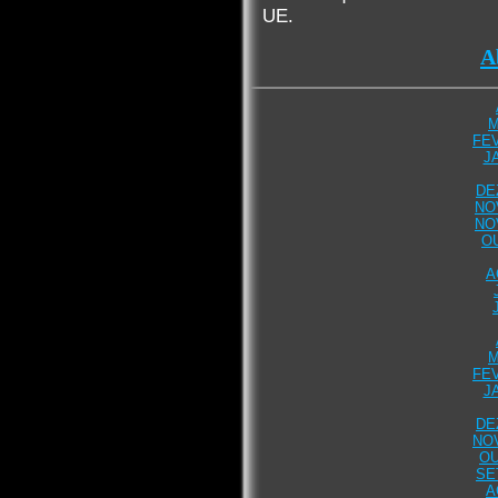
UE.
A
M
FEV
J
DE
NO
NO
O
A
M
FEV
J
DE
NO
OU
SE
A