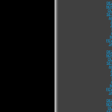
DE
NO
OU
SE
A
M
FEV
J
DE
NO
OU
SE
A
M
FEV
J
DE
NO
OU
SE