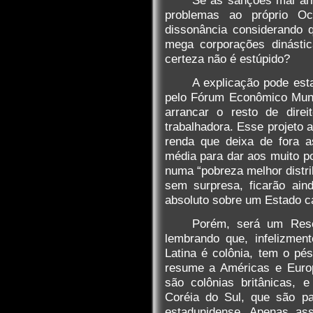
problemas ao próprio Oc
dissonância considerando 
mega corporações dinástic
certeza não é estúpido?
A explicação pode est
pelo Fórum Econômico Mund
arrancar o resto de dire
trabalhadora. Esse projeto 
renda que deixa de fora a
média para dar aos muito p
numa “pobreza melhor distri
sem surpresa, ficarão ain
absoluto sobre um Estado c
Porém, será um Res
lembrando que, infelizmen
Latina é colônia, tem o p
resume a Américas e Europ
são colônias britânicas, 
Coréia do Sul, que são pa
estadunidense. Apenas ass