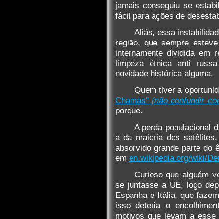
jamais conseguiu se estabil
fácil para ações de desesta
Aliás, essa instabilid
região, que sempre esteve
internamente dividida em r
limpeza étnica anti russ
novidade histórica alguma.
Quem tiver a oportuni
Chamas"
(não confundir co
porque.
A perda populacional d
a da maioria dos satélites,
absorvido grande parte do 
em
en.wikipedia.org/wiki/D
Curioso que alguém vej
se juntasse a UE, logo dep
Espanha e Itália, que faze
isso deteria o encolhimen
motivos que levam a esse 