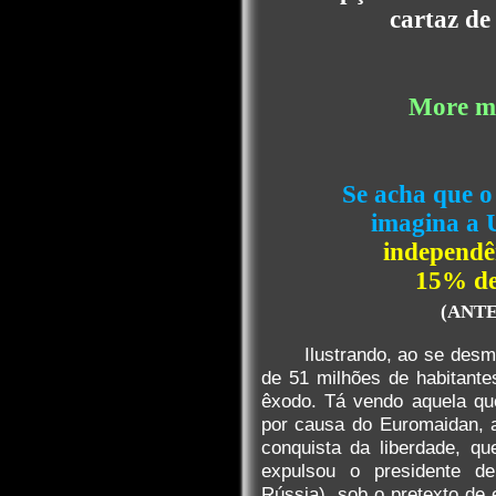
cartaz de
More mi
Se acha que o
imagina a 
independê
15% de
(ANTES
Ilustrando, ao se des
de 51 milhões de habitant
êxodo. Tá vendo aquela qu
por causa do Euromaidan, 
conquista da liberdade, q
expulsou o presidente de
Rússia), sob o pretexto de 