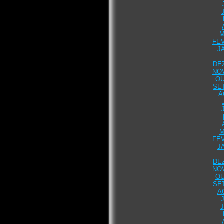
M
FEV
J
DE
NO
OU
SE
A
M
FEV
J
DE
NO
OU
SE
A