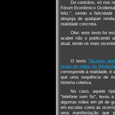
Do contrário, só nos r
Fórum Econômico Ocidental,
feliz.”, sendo a felicida
despoja de qualquer renda
realidade concreta.
Obs: este texto foi e
acabei não o publicando a
atual, tendo os mais recent
O texto
'Tacaram bom
grupo de mães no WhatsA
corresponde à realidade, é 
que uma sequência de ma
histeria coletiva.
No caso, aquele típi
"telefone sem fio", levou
algumas mães em pé de gue
em escolas como as ocorri
uma manifestação que pr