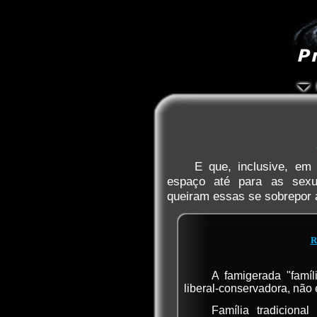
E que, inclusive, em 
espaço até para as sexua
queiram essas se sobrepor 
R
A famigerada "famíli
liberal-conservadora, não é
Família tradiciona