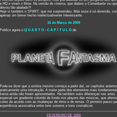
a HQ e viram o filme: Na versão de cinema, que diabos o Comediante viu qu
deixou tão abalado?!
Hoje vi também o
SPIRIT
, que me surpreendeu. Mas esse é só diversão, co
apenas um breve trecho intelectualmente interessante.
16 de Março de 2009
Publico agora o
Q U A R T O - C A P Í T U L O
de
Pode-se dizer que a estória mesmo começa a partir daí, os capítulos anterio
praticamente uma introdução. A maior parte dos elementos mais fundamentai
trama ainda não foram apresentados. Há também sutis diferenças nas artes,
especial um gradiente colorido de fundo nos players das músicas, que alter
cores de acordo com as mudanças de ritmo e de temas. O primeiro passo p
experiência associativa entre tons sonoros e tons cromáticos.
FEVEREIRO DE 2009