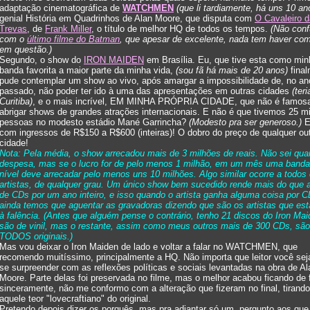
adaptação cinematográfica de
WATCHMEN
(que li tardiamente, há uns 10 an
genial História em Quadrinhos de Alan Moore, que disputa com
O Cavaleiro 
Trevas
, de
Frank Miller
, o título de melhor HQ de todos os tempos.
(Não conf
com o
último filme do Batman
, que apesar de excelente, nada tem haver co
em questão.)
Segundo, o show do
IRON MAIDEN
em Brasília. Eu, que tive esta como min
banda favorita a maior parte da minha vida,
(sou fã há mais de 20 anos)
final
pude contemplar um show ao vivo, após amargar a impossibilidade de, no an
passado, não poder ter ido à uma das apresentações em outras cidades
(teri
Curitiba)
, e o mais incrível, EM MINHA PRÓPRIA CIDADE, que não é famosa
abrigar shows de grandes atrações internacionais. E não é que tivemos 25 mi
pessoas no modesto estádio Mané Garrincha?
(Modesto pra ser generoso.)
E
com ingressos de R$150 a R$600 (inteiras)! O dobro do preço de qualquer ou
cidade!
Nota: Pela média, o show arrecadou mais de 3 milhões de reais. Não sei qua
despesa, mas se o lucro for de pelo menos 1 milhão, em um mês uma band
nível deve arrecadar pelo menos uns 10 milhões. Algo similar ocorre a todos
artistas, de qualquer grau. Um único show bem sucedido rende mais do que 
de CDs por um ano inteiro, e isso quando o artista ganha alguma coisa por C
ainda temos que aguentar as gravadoras dizendo que são os artistas que est
à falência. (Antes que alguém pense o contrário, tenho 21 discos do Iron Mai
são de vinil, mas o restante, assim como meus outros mais de 300 CDs, são
TODOS originais.)
Mas vou deixar o Iron Maiden de lado e voltar a falar no WATCHMEN, que
recomendo muitíssimo, principalmente a HQ. Não importa que leitor você seja
se surpreender com as reflexões políticas e sociais levantadas na obra de Al
Moore. Parte delas foi preservada no filme, mas o melhor acabou ficando de 
sinceramente, não me conformo com a alteração que fizeram no final, tirando
aquele teor "lovecraftiano" do original.
Pretendo depois dizer os porquês, mas pra adiantar só um, pergunto aos que