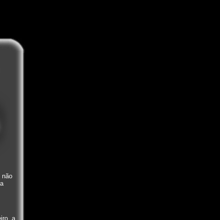
l
e não
ua
iro, a