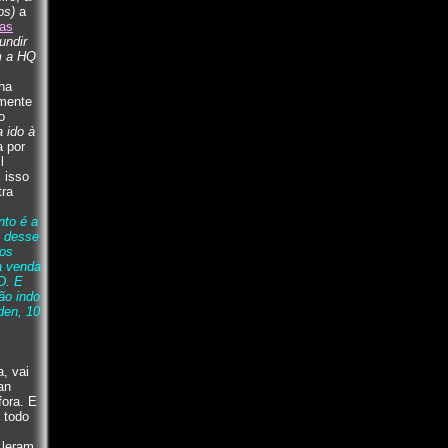
os)
a
das
undir
m a HQ
ha
mente
o
a ido à
 por
l
 isso
tra
nto é a
a desse
 os
a venda
D. E
ão indo
den, 10
, vai
an
fora. E
 todo
 leram