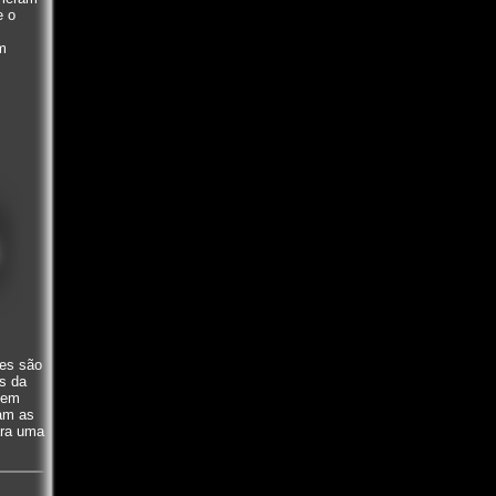
e o
m
res são
s da
 em
nam as
ara uma