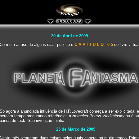
20 de Abril de 2009
Com um atraso de alguns dias, publico o
C A P Í T U L O - 0 5
do livro virtua
Só agora a anunciada influência de H.P.Lovecraft começa a ser explicitada, 
percam tempo procurando referências a
Heracles Petrus Vladiminsky
ou à s
banda de rock. São invenção minha.
23 de Março de 2009
Neste mês ocorreram duas coisas pelas quais esperei há muito tempo. Prime