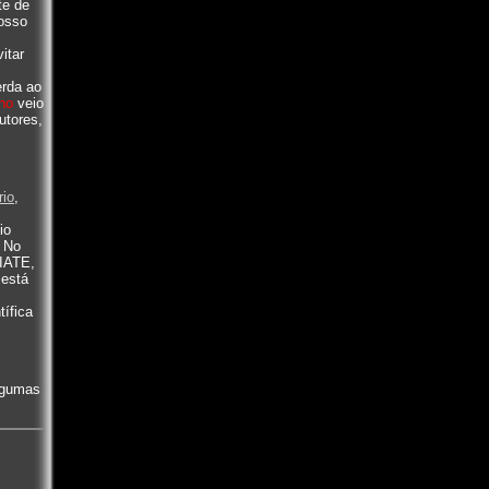
te de
posso
itar
erda ao
ho
veio
utores,
rio
,
io
. No
MIATE,
 está
ífica
lgumas