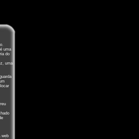
o.
é uma
ria do
ez, uma
 guarda
 um
locar
rreu
chado
de
a web