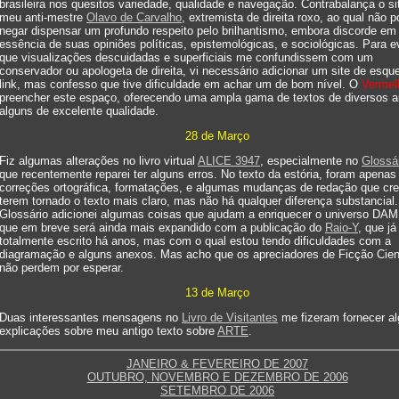
brasileira nos quesitos variedade, qualidade e navegação. Contrabalança o si
meu anti-mestre
Olavo de Carvalho
, extremista de direita roxo, ao qual não 
negar dispensar um profundo respeito pelo brilhantismo, embora discorde em
essência de suas opiniões políticas, epistemológicas, e sociológicas. Para ev
que visualizações descuidadas e superficiais me confundissem com um
conservador ou apologeta de direita, vi necessário adicionar um site de esqu
link, mas confesso que tive dificuldade em achar um de bom nível. O
Vermel
preencher este espaço, oferecendo uma ampla gama de textos de diversos a
alguns de excelente qualidade.
28 de Março
Fiz algumas alterações no livro virtual
ALICE 3947
, especialmente no
Glossá
que recentemente reparei ter alguns erros. No texto da estória, foram apenas
correções ortográfica, formatações, e algumas mudanças de redação que cre
terem tornado o texto mais claro, mas não há qualquer diferença substancial
Glossário adicionei algumas coisas que ajudam a enriquecer o universo DA
que em breve será ainda mais expandido com a publicação do
Raio-Y
, que já
totalmente escrito há anos, mas com o qual estou tendo dificuldades com a
diagramação e alguns anexos. Mas acho que os apreciadores de Ficção Cient
não perdem por esperar.
13 de Março
Duas interessantes mensagens no
Livro de Visitantes
me fizeram fornecer a
explicações sobre meu antigo texto sobre
ARTE
.
JANEIRO & FEVEREIRO DE 2007
OUTUBRO, NOVEMBRO E DEZEMBRO DE 2006
SETEMBRO DE 2006