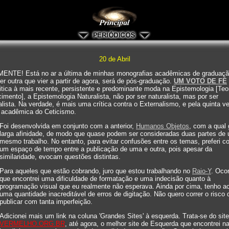
20 de Abril
ENTE! Está no ar a última de minhas monografias acadêmicas de graduaçã
er outra que vier a partir de agora, será de pós-graduação.
UM VOTO DE FÉ
ritica à mais recente, persistente e predominante moda na Epistemologia [Teo
mento], a Epistemologia Naturalista, não por ser naturalista, mas por ser
alista. Na verdade, é mais uma crítica contra o Externalismo, e pela quinta v
 acadêmica do Ceticismo.
Foi desenvolvida em conjunto com a anterior,
Humanos Objetos
, com a qual
larga afinidade, de modo que quase podem ser consideradas duas partes de
mesmo trabalho. No entanto, para evitar confusões entre os temas, preferi co
um espaço de tempo entre a publicação de uma e outra, pois apesar da
similaridade, evocam questões distintas.
Para aqueles que estão cobrando, juro que estou trabalhando no
Raio-Y
. Oco
que encontrei uma dificuldade de formatação e uma indecisão quanto à
programação visual que eu realmente não esperava. Ainda por cima, tenho a
uma quantidade inacreditável de erros de digitação. Não quero correr o risco 
publicar com tanta imperfeição.
Adicionei mais um link na coluna 'Grandes Sites' à esquerda. Trata-se do site
VERMELHO.ORG.BR
, até agora, o melhor site de Esquerda que encontrei n