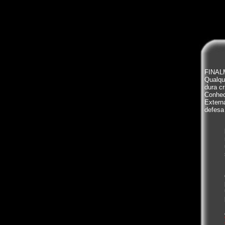
FINALM
Qualqu
dura c
Conheci
Extern
defesa