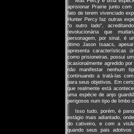
Mas Percy é uma espécie d
aprisionar Prairie junto c
fato de terem vivenciado ex
Hunter Percy faz outras expe
"o outro lado", acreditan
revolucionária que muda
personagem, por sinal, é um
ótimo Jason Isaacs, apesar
apresenta características 
como prisioneiras, possui um 
ocasionalmente agredido por 
não manifestar nenhum ti
continuando a tratá-las co
para seus objetivos. Em cer
que realmente está acontece
uma espécie de anjo guardiã
perigosos num tipo de limbo o
Isso tudo, porém, é pan
estágio mais adiantado, onde 
do cativeiro, e com a visã
quando seus pais adotivos