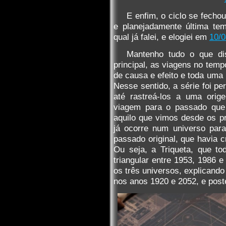
E enfim, o ciclo se fechou
e planejadamente última te
qual já falei, e elogiei em
10/0
Mantenho tudo o que di
principal, as viagens no tem
de causa e efeito e toda uma 
Nesse sentido, a série foi pe
até rastreá-los a uma orig
viagem para o passado que 
aquilo que vimos desde os pr
já ocorre num universo par
passado original, que havia c
Ou seja, a Triqueta, que t
triangular entre 1953, 1986 e
os três universos, explicand
nos anos 1920 e 2052, e post