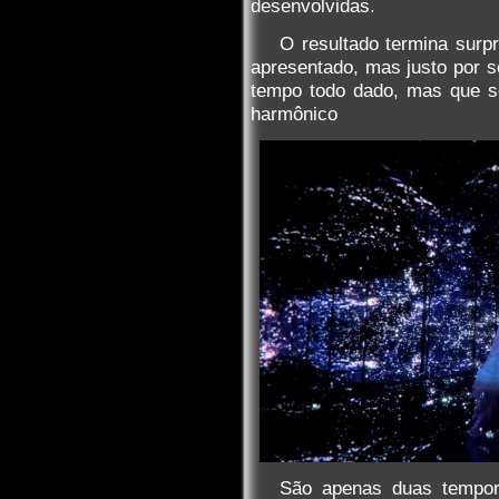
desenvolvidas.
O resultado termina surp
apresentado, mas justo por 
tempo todo dado, mas que s
harmônico
São apenas duas tempor