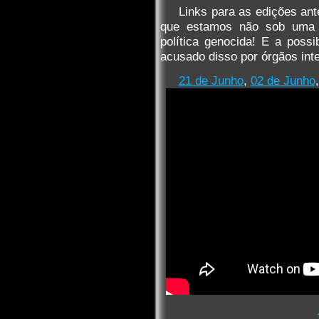
Links para as edições ant
que estamos não sob uma 
política genocida! E a possi
acusado disso por órgãos inte
21 de Junho
,
02 de Junho