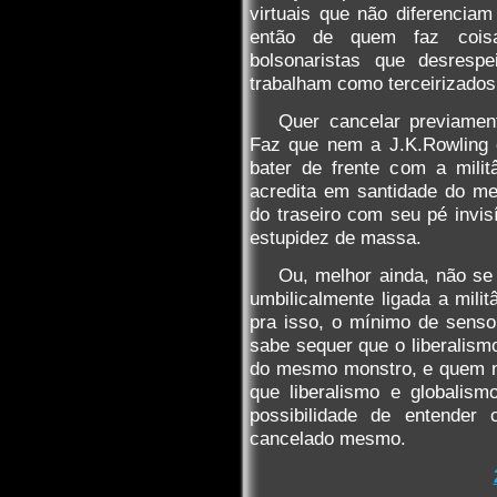
virtuais que não diferenciam
então de quem faz coisa
bolsonaristas que desrespe
trabalham como terceirizados
Quer cancelar previamen
Faz que nem a J.K.Rowling 
bater de frente com a mili
acredita em santidade do me
do traseiro com seu pé invis
estupidez de massa.
Ou, melhor ainda, não se
umbilicalmente ligada a milit
pra isso, o mínimo de senso
sabe sequer que o liberalism
do mesmo monstro, e quem n
que liberalismo e globalis
possibilidade de entende
cancelado mesmo.