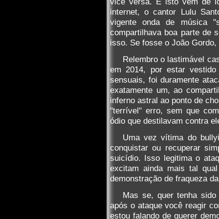
vice versa. E isto vem de l
internet, o cantor Lulu Sant
vigente onda de música "
compartilhava boa parte de s
isso. Se fosse o João Gordo,
Relembro o lastimável cas
em 2014, por estar vestid
sensuais, foi duramente ata
exatamente um, ao comparti
inferno astral ao ponto de ch
"terrível" erro, sem que co
ódio que destilavam contra el
Uma vez vítima do bullyi
conquistar ou recuperar si
suicídio. Isso legitima o at
excitam ainda mais tal qua
demonstração de fraqueza da 
Mas se, quer tenha sido 
após o ataque você reagir co
estou falando de querer demo