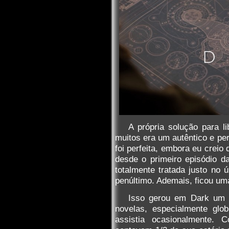
A própria solução para l
muitos era um autêntico e pe
foi perfeita, embora eu creio
desde o primeiro episódio d
totalmente tratada justo no 
penúltimo. Ademais, ficou uma
Isso gerou em Dark um ef
novelas, especialmente gl
assistia ocasionalmente. 