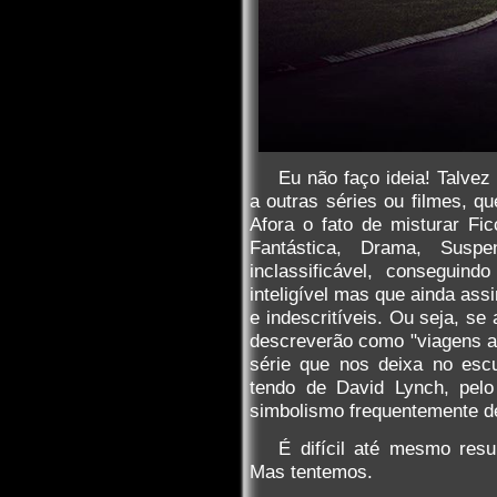
Eu não faço ideia! Talvez
a outras séries ou filmes, q
Afora o fato de misturar Ficç
Fantástica, Drama, Sus
inclassificável, conseguin
inteligível mas que ainda ass
e indescritíveis. Ou seja, se
descreverão como "viagens a
série que nos deixa no esc
tendo de David Lynch, pelo
simbolismo frequentemente d
É difícil até mesmo res
Mas tentemos.