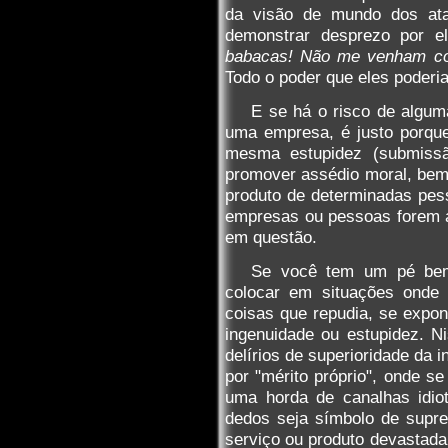
da visão de mundo dos atac
demonstrar desprezo por e
babacas! Não me venham co
Todo o poder que eles poderia
E se há o risco de algum
uma empresa, é justo porque
mesma estupidez (submissã
promover assédio moral, be
produto de determinadas pes
empresas ou pessoas forem a
em questão.
Se você tem um pé bem 
colocar em situações onde 
coisas que repudia, se expon
ingenuidade ou estupidez. N
delírios de superioridade da 
por "mérito próprio", onde s
uma horda de canalhas idio
dedos seja símbolo de supre
serviço ou produto devastad