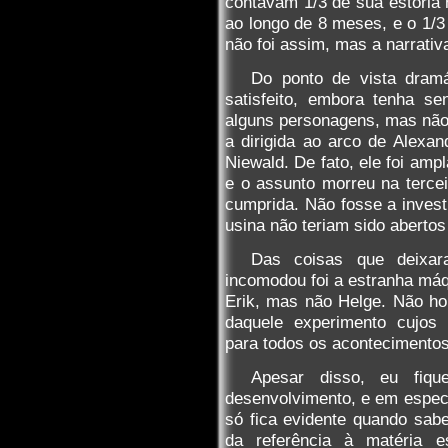
contavam 1/3 de sua estória 
ao longo de 8 meses, e o 1/3 
não foi assim, mas a narrativa
Do ponto de vista dramá
satisfeito, embora tenha se
alguns personagens, mas não
a dirigida ao arco de Alexan
Niewald. De fato, ele foi am
e o assunto morreu na terce
cumprida. Não fosse a invest
usina não teriam sido abertos
Das coisas que deixa
incomodou foi a estranha má
Erik, mas não Helge. Não ho
daquele experimento cujos 
para todos os acontecimentos
Apesar disso, eu fiqu
desenvolvimento, e em especi
só fica evidente quando sab
da referência à matéria 