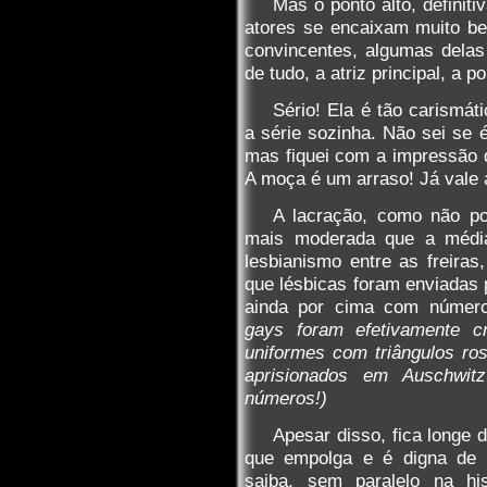
Mas o ponto alto, definit
atores se encaixam muito be
convincentes, algumas delas 
de tudo, a atriz principal, a
Sério! Ela é tão carismát
a série sozinha. Não sei se
mas fiquei com a impressão de
A moça é um arraso! Já vale a
A lacração, como não pod
mais moderada que a média
lesbianismo entre as freira
que lésbicas foram enviadas
ainda por cima com número
gays foram efetivamente cr
uniformes com triângulos ro
aprisionados em Auschwit
números!)
Apesar disso, fica longe 
que empolga e é digna de 
saiba, sem paralelo na his