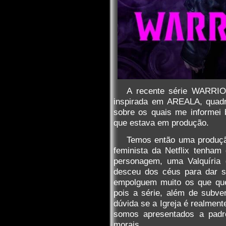
A recente série WARRIO
inspirada em AREALA, quadr
sobre os quais me informei 
que estava em produção.
Temos então uma produçã
feminista da Netflix tenham 
personagem, uma Valquíria 
desceu dos céus para dar s
empolguem muito os que quei
pois a série, além de subve
dúvida se a Igreja é realment
somos apresentados a padre
morais.