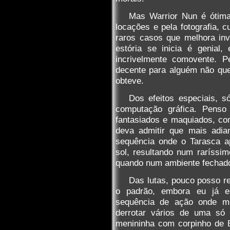
Mas Warrior Nun é ótima
locações e pela fotografia, 
raros casos que melhora in
estória se inicia é genial
incrivelmente comovente. 
decente para alguém não qu
obteve.
Dos efeitos especiais,
computação gráfica. Penso
fantasiados e maquiados, co
deva admitir que mais adia
sequência onde o Tarasca a
sol, resultando num raríssi
quando num ambiente fechado
Das lutas, pouco posso 
o padrão, embora eu já e
sequência de ação onde m
derrotar vários de uma só
menininha com corpinho de 