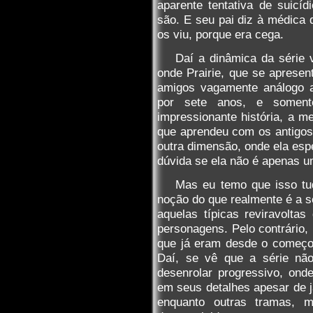
aparente tentativa de suicíd
são. E seu pai diz à médica 
os viu, porque era cega.
Daí a dinâmica da série 
onde Prairie, que se aprese
amigos vagamente análogo a
por sete anos, e soment
impressionante história, a me
que aprendeu com os antigos 
outra dimensão, onde ela esp
dúvida se ela não é apenas u
Mas eu temo que isso tu
noção do que realmente é a sé
aquelas típicas reviravolt
personagens. Pelo contrário, 
que já eram desde o começo
Daí, se vê que a série nã
desenrolar progressivo, ond
em seus detalhes apesar de j
enquanto outras tramas, 