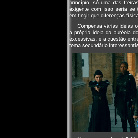
princípio, só uma das freir
exigente com isso seria se
em fingir que diferenças físi
Compensa várias ideias or
a própria ideia da auréola do
excessivas, e a questão entre
tema secundário interessantí