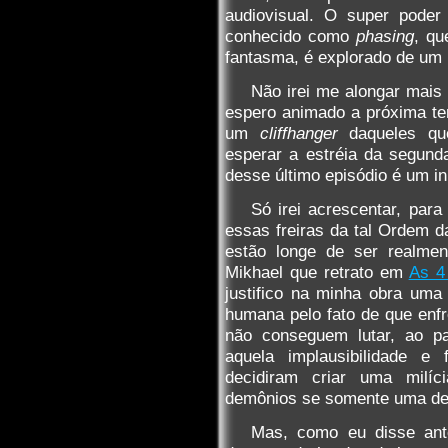
audiovisual. O super poder
conhecido como
phasing
, qu
fantasma, é explorado de um
Não irei me alongar mais 
espero animado a próxima tem
um
cliffhanger
daqueles qu
esperar a estréia da segund
desse último episódio é um i
Só irei acrescentar, para
essas freiras da tal Ordem d
estão longe de ser realme
Mikhael que retrato em
As 4
justifico na minha obra uma
humana pelo fato de que enf
não conseguem lutar, ao p
aquela implausibilidade e 
decidiram criar uma milíc
demônios se somente uma del
Mas, como eu disse ant