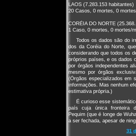
LAOS (7.283.153 habitantes)
20 Casos, 0 mortes, 0 mortes
CORÉIA DO NORTE (25.368.6
1 Caso, 0 mortes, 0 mortes/m
Todos os dados são do ir
dos da Coréia do Norte, qu
considerando que todos os de
próprios países, e os dados 
por órgãos independentes al
mesmo por órgãos exclusiv
(Órgãos especializados em 
informações. Mas nenhum efe
estimativa própria.)
É curioso esse sistemátic
país cuja única fronteira 
Pequim (que é longe de Wuhan
a ser fechada, apesar de nin
31 d