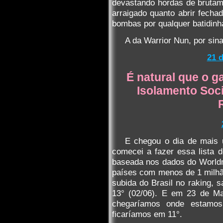
devastando hordas de brutam
arraigado quanto abrir fecha
bombas por qualquer batidinh
A da Warrior Nun, por sin
21 d
É natural que o g
Isolamento Soci
E chegou o dia de mais 
comecei a fazer essa lista d
baseada nos dados do Worldme
países com menos de 1 milhã
subida do Brasil no raking, 
13° (02/06). E em 23 de Ma
chegaríamos onde estamo
ficaríamos em 11°.