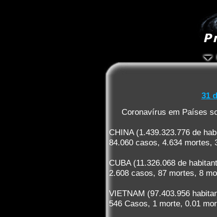
31 d
Coronavírus em Países s
CHINA (1.439.323.776 de habi
84.060 casos, 4.634 mortes, 
CUBA (11.326.068 de habitan
2.608 casos, 87 mortes, 8 mo
VIETNAM (97.403.956 habitan
546 Casos, 1 morte, 0.01 mor