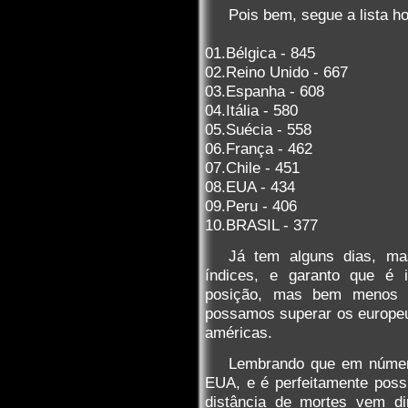
Pois bem, segue a lista ho
01.Bélgica - 845
02.Reino Unido - 667
03.Espanha - 608
04.Itália - 580
05.Suécia - 558
06.França - 462
07.Chile - 451
08.EUA - 434
09.Peru - 406
10.BRASIL - 377
Já tem alguns dias, mas
índices, e garanto que é 
posição, mas bem menos 
possamos superar os europe
américas.
Lembrando que em número
EUA, e é perfeitamente poss
distância de mortes vem d