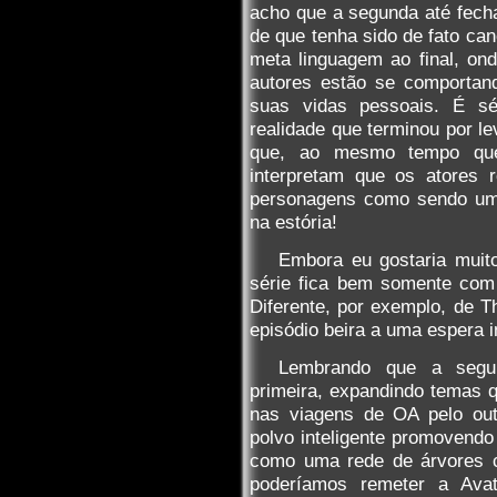
acho que a segunda até fecha
de que tenha sido de fato ca
meta linguagem ao final, on
autores estão se comportan
suas vidas pessoais. É sé
realidade que terminou por le
que, ao mesmo tempo que
interpretam que os atores 
personagens como sendo um
na estória!
Embora eu gostaria muit
série fica bem somente com 
Diferente, por exemplo, de Th
episódio beira a uma espera 
Lembrando que a segun
primeira, expandindo temas 
nas viagens de OA pelo ou
polvo inteligente promovendo
como uma rede de árvores co
poderíamos remeter a Ava