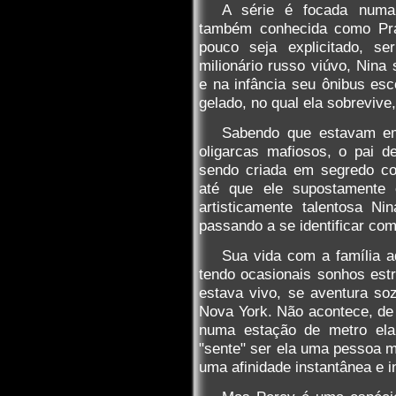
A série é focada numa
também conhecida como Pra
pouco seja explicitado, se
milionário russo viúvo, Nina
e na infância seu ônibus esc
gelado, no qual ela sobrevive
Sabendo que estavam em 
oligarcas mafiosos, o pai 
sendo criada em segredo co
até que ele supostamente
artisticamente talentosa N
passando a se identificar com
Sua vida com a família ad
tendo ocasionais sonhos estr
estava vivo, se aventura soz
Nova York. Não acontece, de f
numa estação de metro ela
"sente" ser ela uma pessoa m
uma afinidade instantânea e i