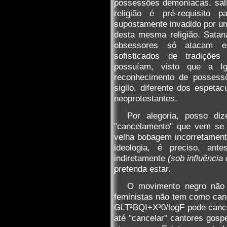
possessões demoníacas, salt
religião é pré-requisito
supostamente invadido por um
desta mesma religião. Sataná
obsessores só atacam e
sofisticados de tradiçõe
possuíam, visto que a Igr
reconhecimento de possess
sigilo, diferente dos espeta
neoprotestantes.
Por alegoria, posso d
"cancelamento" que vem se 
velha bobagem incorretamente
ideologia, é preciso, ant
indiretamente
(sob influência
pretenda estar.
O movimento negro não 
feministas não tem como ca
GLT²BQI+X³0/logF pode cance
até "cancelar" cantores gos