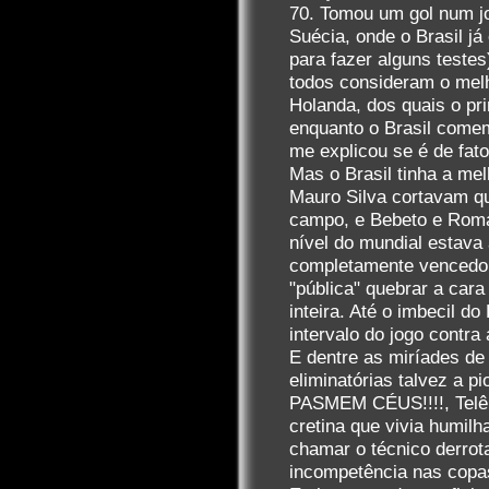
70. Tomou um gol num jo
Suécia, onde o Brasil já
para fazer alguns testes
todos consideram o melh
Holanda, dos quais o pr
enquanto o Brasil come
me explicou se é de fato
Mas o Brasil tinha a me
Mauro Silva cortavam q
campo, e Bebeto e Romár
nível do mundial estava 
completamente vencedor 
"pública" quebrar a car
inteira. Até o imbecil do
intervalo do jogo contra
E dentre as miríades de
eliminatórias talvez a p
PASMEM CÉUS!!!!, Telê 
cretina que vivia humilh
chamar o técnico derrot
incompetência nas copas