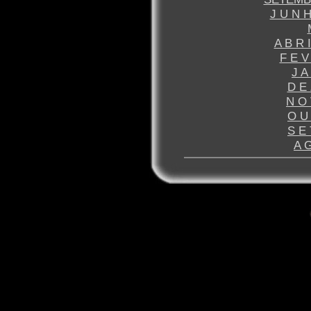
J U N H
A B R 
F E V
J A
D E 
N O 
O U 
S E 
A G