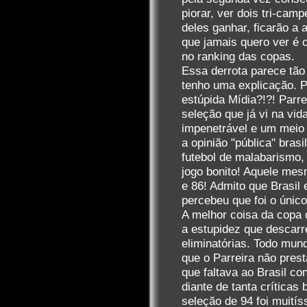
piorar, ver dois tri-ca
deles ganhar, ficarão a 
que jamais quero ver é o
no ranking das copas.
Essa derrota parece tão
tenho uma explicação. Po
estúpida Mídia?!?! Parr
seleção que já vi na vi
impenetrável e um meio
a opinião "pública" bras
futebol de malabarismo,
jogo bonito! Aquele me
e 86! Admito que Brasil
percebeu que foi o único
A melhor coisa da copa d
a estupidez que descarr
eliminatórias. Todo mun
que o Parreira não pres
que faltava ao Brasil co
diante de tanta críticas
seleção de 94 foi muitís