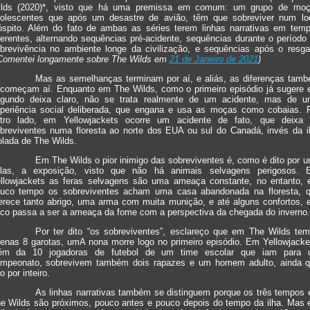
lds (2020)*, visto que há uma premissa em comum: um grupo de mo
olescentes que após um desastre de avião, têm que sobreviver num lo
óspito. Além do fato de ambas as séries terem linhas narrativas em tem
ferentes, alternando sequências pré-acidente, sequências durante o período
brevivência no ambiente longe da civilização, e sequências após o resga
Comentei longamente sobre The Wilds em
21 de Janeiro de 2021
)
Mas as semelhanças terminam por aí, e aliás, as diferenças tam
 começam aí. Enquanto em The Wilds, como o primeiro episódio já sugere 
gundo deixa claro, não se trata realmente de um acidente, mas de 
periência social deliberada, que engana e usa as moças como cobaias. 
tro lado, em Yellowjackets ocorre um acidente de fato, que deixa
breviventes numa floresta ao norte dos EUA ou sul do Canadá, invés da i
olada de The Wilds.
Em The Wilds o pior inimigo das sobreviventes é, como é dito por 
las, a exposição, visto que não há animais selvagens perigosos.
llowjackets as feras selvagens são uma ameaça constante, no entanto,
uco tempo os sobreviventes acham uma casa abandonada na floresta, 
erece tanto abrigo, uma arma com muita munição, e até alguns confortos, 
sco passa a ser a ameaça da fome com a perspectiva da chegada do inverno.
Por ter dito “os sobreviventes”, esclareço que em The Wilds te
enas 8 garotas, umA nona morre logo no primeiro episódio. Em Yellowjacke
ém da 10 jogadoras de futebol de um time escolar que iam para
mpeonato, sobrevivem também dois rapazes e um homem adulto, ainda 
o por inteiro.
As linhas narrativas também se distinguem porque os três tempos
e Wilds são próximos, pouco antes e pouco depois do tempo da ilha. Mas