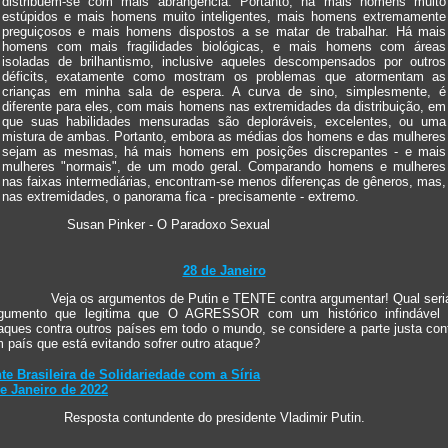
distribuem-se com mais abrangência. Portanto, há mais homens muito
estúpidos e mais homens muito inteligentes, mais homens extremamente
preguiçosos e mais homens dispostos a se matar de trabalhar. Há mais
homens com mais fragilidades biológicas, e mais homens com áreas
isoladas de brilhantismo, inclusive aqueles descompensados por outros
déficits, exatamente como mostram os problemas que atormentam as
crianças em minha sala de espera. A curva de sino, simplesmente, é
diferente para eles, com mais homens nas extremidades da distribuição, em
que suas habilidades mensuradas são deploráveis, excelentes, ou uma
mistura de ambas. Portanto, embora as médias dos homens e das mulheres
sejam as mesmas, há mais homens em posições discrepantes - e mais
mulheres "normais", de um modo geral. Comparando homens e mulheres
nas faixas intermediárias, encontram-se menos diferenças de gêneros, mas,
nas extremidades, o panorama fica - precisamente - extremo.
Susan Pinker - O Paradoxo Sexual
28 de Janeiro
Veja os argumentos de Putin e TENTE contra argumentar! Qual seri
gumento que legitima que O AGRESSOR com um histórico infindável
aques contra outros países em todo o mundo, se considere a parte justa con
 país que está evitando sofrer outro ataque?
te Brasileira de Solidariedade com a Síria
e Janeiro de 2022
Resposta contundente do presidente Vladimir Putin.