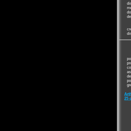
di
me
do
de
cr
di
po
pr
co
as
de
po
gr
Art
25 