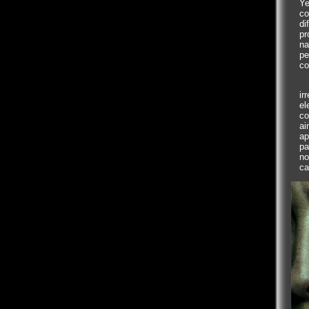
Ye
co
di
pr
na
pe
co
ir
el
co
ai
ap
pa
no
ca