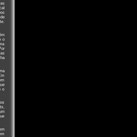
ças
cal
pos
 de
te.
bém
e o
uma
Por
 as
lha
uma
 Em
 em
que
e o
mos
ts,
 um
que
 em
 em