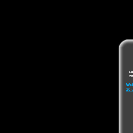
su
co
Wel
30 