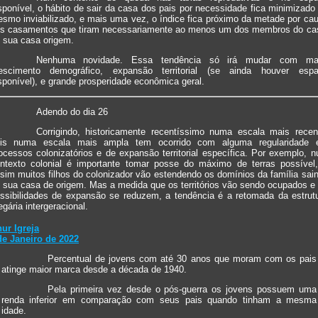
sponível, o hábito de sair da casa dos pais por necessidade fica minimizado
smo inviabilizado, e mais uma vez, o índice fica próximo da metade por ca
s casamentos que tiram necessariamente ao menos um dos membros do ca
 sua casa origem.
Nenhuma novidade. Essa tendência só irá mudar com mai
escimento demográfico, expansão territorial (se ainda houver esp
sponível), e grande prosperidade econômica geral.
Adendo do dia 26
Corrigindo, historicamente recentíssimo numa escala mais recen
is numa escala mais ampla tem ocorrido com alguma regularidade
ocessos colonizatórios e de expansão territorial específica. Por exemplo, 
ntexto colonial é importante tomar posse do máximo de terras possível
sim muitos filhos do colonizador vão estendendo os domínios da família sai
 sua casa de origem. Mas a medida que os territórios vão sendo ocupados e
ssibilidades de expansão se reduzem, a tendência é a retomada da estrut
egária intergeracional.
hur Igreja
de Janeiro de 2022
Percentual de jovens com até 30 anos que moram com os pais
atinge maior marca desde a década de 1940.
Pela primeira vez desde o pós-guerra os jovens possuem uma
renda inferior em comparação com seus pais quando tinham a mesma
idade.