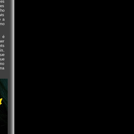
ses
zes
lho
wis
é a
smo
 é
uer
ets
is,
que
que
smo
uma