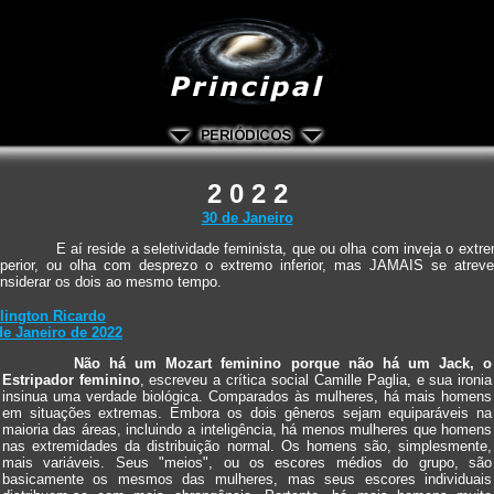
2 0 2 2
30 de Janeiro
E aí reside a seletividade feminista, que ou olha com inveja o extr
perior, ou olha com desprezo o extremo inferior, mas JAMAIS se atrev
nsiderar os dois ao mesmo tempo.
lington Ricardo
de Janeiro de 2022
Não há um Mozart feminino porque não há um Jack, o
Estripador feminino
, escreveu a crítica social Camille Paglia, e sua ironia
insinua uma verdade biológica. Comparados às mulheres, há mais homens
em situações extremas. Embora os dois gêneros sejam equiparáveis na
maioria das áreas, incluindo a inteligência, há menos mulheres que homens
nas extremidades da distribuição normal. Os homens são, simplesmente,
mais variáveis. Seus "meios", ou os escores médios do grupo, são
basicamente os mesmos das mulheres, mas seus escores individuais