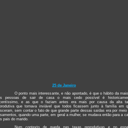
25 de Janeiro
O ponto mais interessante, e não apontado, é que o hábito da maio
as pessoas de sair de casa o mais cedo possível é historicamen
centíssimo, e as que o faziam antes era mais por causa da alta t
produtiva que tornava inviável que todos ficassem junto à família em 
sceram, sem contar o fato de que grande parte dessas saídas era por meio
samentos, quando uma parte, em geral a mulher, se mudava então para a c
s pais do marido.
Num contexto de queda nas taxas reprodutivas e no espa