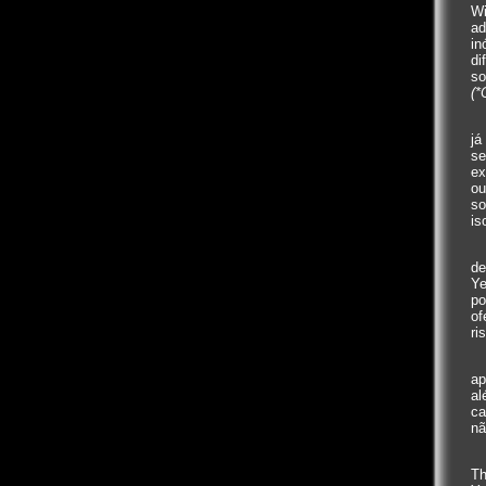
Wi
ad
in
di
so
(*
já
se
ex
ou
so
is
de
Ye
po
of
ri
ap
al
ca
nã
Th