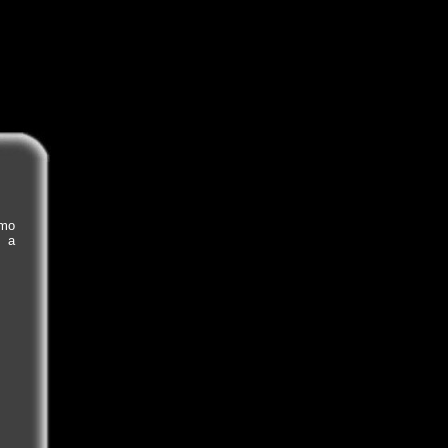
emo
e a