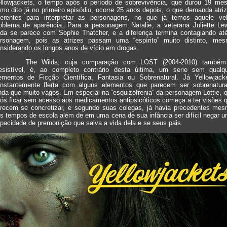
llowjackets, o tempo após o período de sobrevivência, que durou 19 me
mo dito já no primeiro episódio, ocorre 25 anos depois, o que demanda atri
ferentes para interpretar as personagens, no que já temos aquele ve
oblema de aparência. Para a personagem Natalie, a veterana Juliette Le
da se parece com Sophie Thatcher, e a diferença termina contagiando at
rsonagem, pois as atrizes passam uma “espírito” muito distinto, me
nsiderando os longos anos de vício em drogas.
The Wilds, cuja comparação com LOST (2004-2010) também
resistível, é, ao completo contrário desta última, um serie sem qualq
ementos de Ficção Científica, Fantasia ou Sobrenatural. Já Yellowjack
nstantemente flerta com alguns elementos que parecem ser sobrenatura
nda que muito vagos. Em especial na “esquizofrenia” da personagem Lottie, 
ós ficar sem acesso aos medicamentos antipsicóticos começa a ter visões 
recem se concretizar, e segundo suas colegas, já havia precedentes me
s tempos de escola além de em uma cena de sua infância ser difícil negar 
pacidade de premonição que salva a vida dela e se seus pais.