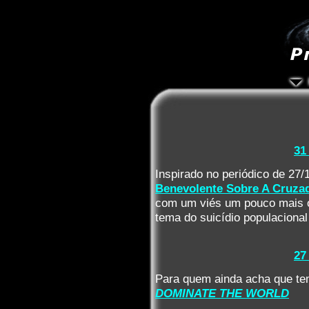
31
Inspirado no periódico de 27
Benevolente Sobre A Cruzad
com um viés um pouco mais ot
tema do suicídio populacional 
27
Para quem ainda acha que tem
DOMINATE THE WORLD