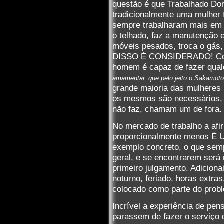
questão é que Trabalhado Do
tradicionalmente uma mulher 
sempre trabalharam mais em 
o telhado, faz a manutenção 
móveis pesados, troca o gás
DISSO É CONSIDERADO! Com 
homem é capaz de fazer qual
amamentar, que pelo jeito o Sakamoto
grande maioria das mulheres
os mesmos são necessários,
não faz, chamam um de fora.
No mercado de trabalho a af
proporcionalmente menos É
exemplo concreto, o que sem
geral, e se encontrarem será
primeiro julgamento. Adicionai
noturno, feriado, horas extra
colocado como parte do prob
Incrível a experiência de pe
parassem de fazer o serviço 