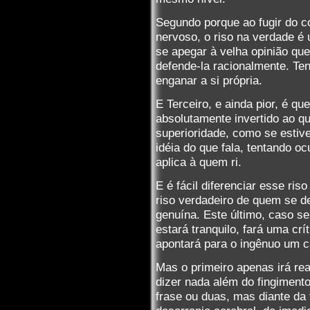
Segundo porque ao fugir do c
nervoso, o riso na verdade 
se apegar à velha opinião qu
defende-la racionalmente. Te
enganar a si própria.
E Terceiro, e ainda pior, é qu
absolutamente invertido ao que
superioridade, como se estiv
idéia do que fala, tentando oc
aplica à quem ri.
E é fácil diferenciar esse ris
riso verdadeiro de quem se d
genuína. Este último, caso s
estará tranquilo, fará uma cr
apontará para o ingênuo um c
Mas o primeiro apenas irá r
dizer nada além do fingiment
frase ou duas, mas diante da