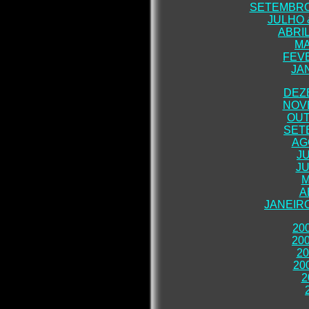
SETEMBRO
JULHO 
ABRI
MA
FEVE
JA
DEZ
NOV
OUT
SET
AG
J
JU
M
A
JANEIR
20
20
2
20
2