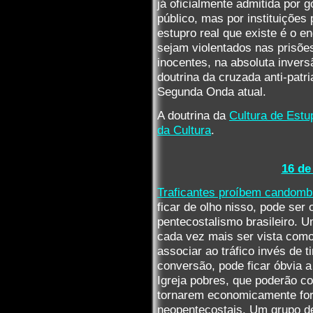
já oficialmente admitida por 
público, mas por instituições 
estupro real que existe é o 
sejam violentados nas prisõe
inocentes, na absoluta invers
doutrina da cruzada anti-patr
Segunda Onda atual.
A doutrina da
Cultura de Estu
da Cultura
.
16 de
Traficantes proíbem candombl
ficar de olho nisso, pode ser 
pentecostalismo brasileiro. 
cada vez mais ser vista como 
associar ao tráfico invés de t
conversão, pode ficar óbvia 
Igreja pobres, que poderão co
tornarem economicamente fo
neopentecostais. Um grupo de