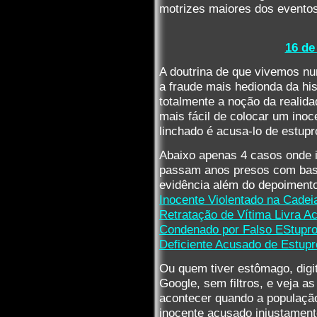
motrizes maiores dos eventos
16 de
A doutrina de que vivemos n
a fraude mais hedionda da hi
totalmente a noção da realida
mais fácil de colocar um ino
linchado é acusa-lo de estupr
Abaixo apenas 4 casos onde 
passam anos presos com bas
evidência além do depoimento
Inocente Violentado na Cadei
Retratação de Vítima Livra A
Condenado por Falso EStupro
Deficiente Acusado de Estupr
Ou quem tiver estômago, digi
Google, sem filtros, e veja 
acontecer quando a populaçã
inocente acusado injustamen