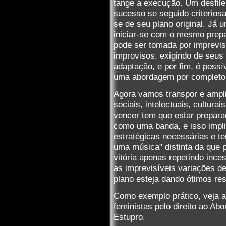
tange a execução. Um desfile 
sucesso se seguido criteriosa
se de seu plano original. Já 
iniciar-se com o mesmo prep
pode ser tomada por imprevis
improvisos, exigindo de seus
adaptação, e por fim, é possív
uma abordagem por completo 
Agora vamos transpor e ampl
sociais, intelectuais, cultura
vencer tem que estar prepara
como uma banda, e isso implic
estratégicas necessárias e te
uma música" distinta da que 
vitória apenas repetindo ince
as imprevisíveis variações de
plano esteja dando ótimos res
Como exemplo prático, veja a 
feministas pelo direito ao A
Estupro.