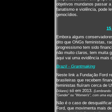
objetivos mundanos passar a t
fanatismo e violência, pode le
genocídios.
15
Embora alguns conservadores,
dito que ONGs feministas, ra
progressismo tem sido financi
não muito claros, tem muita g
aqui vai uma evidência mais d
Brazil - Grantmaking
Neste link a Fundação Ford r
brasileiras que recebem fina
feministas fluíram cerca de 
só em 2013.
Dólares)
(Lembrando 
"Gender" ou "Women's", com uma esp
Não é o caso de desqualificar
Ford, que movimenta mais de 