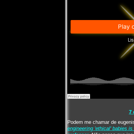
7
Podem me chamar de eugenis
engineering 'ethical' babies i