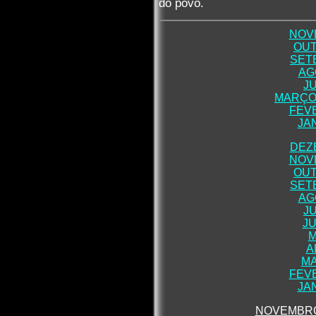
do povo.
NOV
OUT
SET
AG
J
MARÇO 
FEVE
JA
DEZ
NOV
OUT
SET
AG
J
JU
M
A
MA
FEVE
JA
NOVEMBRO