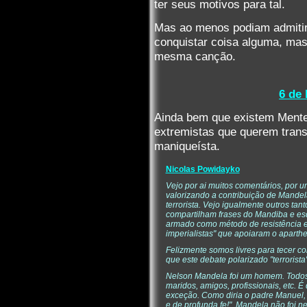
ter seus motivos para tal.
Mas ao menos podiam admitir
conquistar coisa alguma, mas
mesma canção.
6 de
Ainda bem que existem Mentes
extremistas que querem trans
maniqueísta.
Nicolas Powidayko
Vejo por ai muitos comentários, por 
valorizando a contribuição de Mandela
terrorista. Vejo igualmente outros tan
compartilham frases do Mandiba e esq
armado como método de resistência e 
imperialistas" que apoiaram o aparthei
Felizmente somos livres para tecer c
que este debate polarizado "terrorista"
Nelson Mandela foi um homem. Todos 
maridos, amigos, profissionais, etc. 
exceção. Como diria o padre Manuel, 
e de profunda fe!". Mandela não foi n