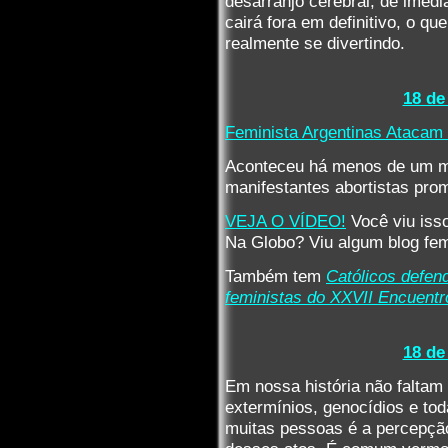
desarranjo cerebral, de imedi
cairá fora em definitivo, o q
realmente se divertindo.
18 de
Feminista Argentinas Atacam
Aconteceu há menos de um m
manifestantes abortistas pro
VEJA O VÍDEO!
Você viu iss
Na Globo? Viu algum blog fem
Também tem
Católicos defen
feministas do XXVII Encuentr
18 de
Em nossa história não falta
extermínios, genocídios e tod
muitas pessoas é a percepção