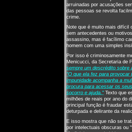
arruinadas por acusações sem
das pessoas se revolta facilm
crime.
Note que é muito mais difíci
sem antecedentes ou motivos 
assassino, mas é facílimo ca
homem com uma simples insin
Por isso é criminosamente me
Menicucci, da Secretaria de 
sempre um descrédito sobre a
"O que ela fez para provocar 
impunidade acompanha a mulh
procura para acessar os seus 
socorro e ajuda."
Texto que es
milhões de reais por ano do d
principal função é fraudar es
deturpada e delirante da reali
E isso mostra que não se tra
por intelectuais obscuras ou 