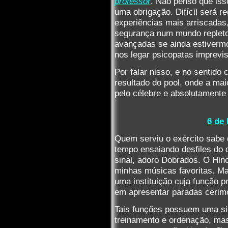
professor
. Não penso que iss
uma obrigação. Difícil será r
experiências mais arriscada
segurança num mundo repleto
avançadas se ainda estivermo
nos legar psicopatas imprevis
Por falar nisso, e no sentido 
resultado do pool, onde a ma
pelo célebre e absolutamente 
6 de
Quem serviu o exército sabe
tempo ensaiando desfiles do
sinal, adoro Dobrados. O Hi
minhas músicas favoritas. Ma
uma instituição cuja função p
em apresentar paradas cerim
Tais funções possuem uma simi
treinamento e ordenação, ma