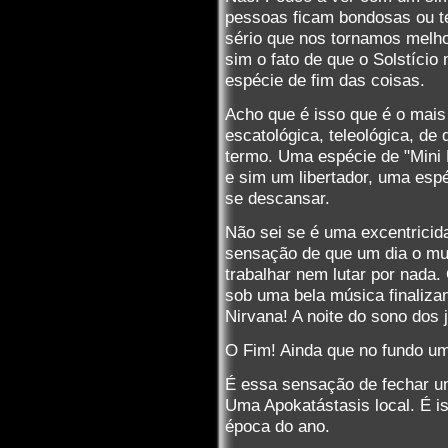
pessoas ficam bondosas ou t
sério que nos tornamos mel
sim o fato de que o Solstício
espécie de fim das coisas.
Acho que é isso que é o mai
escatológica, teleológica, de
termo. Uma espécie de "Mini 
e sim um libertador, uma espé
se descansar.
Não sei se é uma excentrici
sensação de que um dia o mu
trabalhar nem lutar por nada.
sob uma bela música finalizant
Nirvana! A noite do sono dos 
O Fim! Ainda que no fundo u
É essa sensação de fechar um
Uma Apokatástasis local. É i
época do ano.