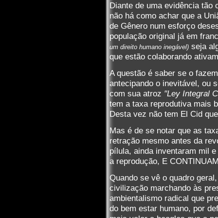
Diante de uma evidência tão 
não há como achar que a União
de Gênero num esforço deses
população original já em fran
seja al
um direito humano inegável)
que estão colaborando ativam
A questão é saber se o fazem
antecipando o inevitável, ou 
com sua atroz
"Ley Integral 
tem a taxa reprodutiva mais ba
Desta vez não tem El Cid que 
Mas é de se notar que as tax
retração mesmo antes da revo
pílula, ainda inventaram mil
a reprodução, E CONTINUA
Quando se vê o quadro geral,
civilização marchando às pres
ambientalismo radical que pr
do bem estar humano, por def