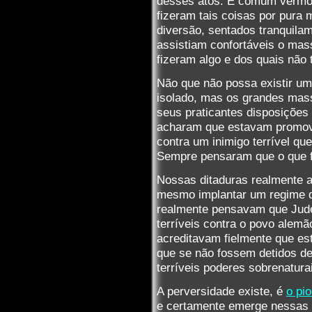
desses atos. É comum vermos
fizeram tais coisas por pura
diversão, sentados tranquila
assistiam confortáveis o mas
fizeram algo e dos quais não 
Não que não possa existir um
isolado, mas os grandes mass
seus praticantes disposições
acharam que estavam promove
contra um inimigo terrível qu
Sempre pensaram que o que 
Nossas ditaduras realmente 
mesmo implantar um regime de
realmente pensavam que Jud
terríveis contra o povo alem
acreditavam fielmente que es
que se não fossem detidos de
terríveis poderes sobrenatura
A perversidade existe, é
o pi
e certamente emerge nessas h