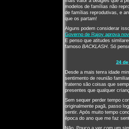
mais valor a beagles que a p
modelos de famílias não repr
de famílias reprodutivas, e an
que os partam!
Alguns podem considerar iss
Governo de Rajoy aprova nova
E penso que atitudes similar
famoso
BACKLASH
. Só pens
24 de
Desde a mais tenra idade minh
sentimento de reunião familia
fraterno são coisas que semp
presentes que qualquer crian
Sem sequer perder tempo com
originalmente pagã, passo log
sentir. Após muito tempo conc
época do ano que me faz senti
Não. Pouco a ver com um sim