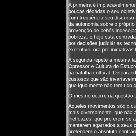
A primeira é implacavelment
poucas décadas o seu objetiv
com frequência seu discurso 
da autonomia sobre o próprio 
prevenção de bebês indesejad
pobreza, e hoje está centrad
por decisões judiciárias tecn
executivo, ora por iniciativas 
A segunda repete a mesma la
Opressor e Cultura do Estupro
na batalha cultural. Dispar
custosos que são invariavel
que igualmente não tem tido 
O mesmo ocorre na questão d
Aqueles movimentos sócio cul
mais diversamente, que não
ineficazes, que preferem se a
manterem agarrados a seus p
pretendem o absoluto contrár