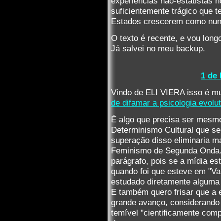
experiências não-estatistas 
suficientemente trágico que t
Estados crescerem como nun
O texto é recente, e vou long
Já salvei no meu backup.
1 de
Vindo de ELI VIERA isso é mu
de difamar a psicologia evolu
É algo que precisa ser mesmo
Determinismo Cultural que se
superação disso eliminaria 
Feminismo de Segunda Onda. 
parágrafo, pois se a mídia 
quando foi que esteve em "Va
estudado diretamente alguma 
E também quero frisar que a 
grande avanço, considerando
temível "cientificamente com