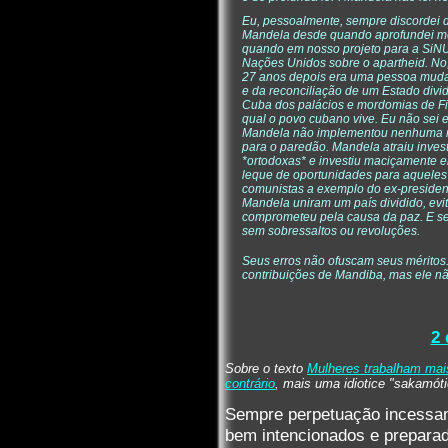
Eu, pessoalmente, sempre discordei d
Mandela desde quando aprofundei me
quando em nosso projeto para a SiNUS
Nações Unidos sobre o apartheid. No,
27 anos depois era uma pessoa mud
e da reconciliação de um Estado divid
Cuba dos palácios e mordomias de Fid
qual o povo cubano vive. Eu não sei e
Mandela não implementou nenhuma r
para o paredão. Mandela atraiu invest
*ortodoxas* e investiu maciçamente e
leque de oportunidades para aqueles 
comunistas a exemplo do ex-president
Mandela uniram um país dividido, evi
comprometeu pela causa da paz. E se
sem sobressaltos ou revoluções.
Seus erros não ofuscam seus méritos
contribuições de Mandiba, mas ele não
2
Sobre o texto
Mulheres trabalham ma
contrário
, mais uma idiotice "sakamóti
Sempre perpetuação incessan
bem intencionados e prepara