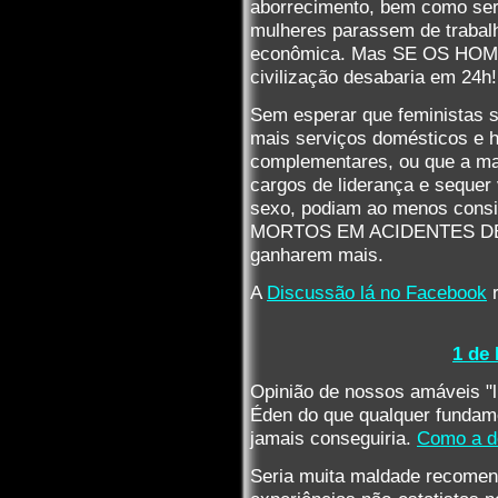
aborrecimento, bem como ser
mulheres parassem de trabal
econômica. Mas SE OS HOM
civilização desabaria em 24h!
Sem esperar que feministas 
mais serviços domésticos e 
complementares, ou que a m
cargos de liderança e sequer
sexo, podiam ao menos con
MORTOS EM ACIDENTES DE TR
ganharem mais.
A
Discussão lá no Facebook
r
1 de
Opinião de nossos amáveis "l
Éden do que qualquer fundame
jamais conseguiria.
Como a de
Seria muita maldade recomend