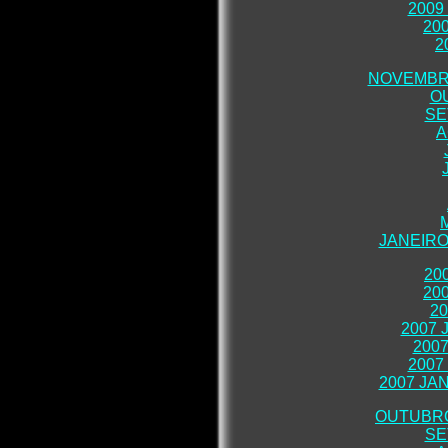
2009
20
2
NOVEMBR
O
SE
A
JANEIRO
20
20
2
2007 
200
2007
2007 JA
OUTUBRO
SE