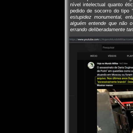
nível intelectual quanto ét
pedido de socorro do tipo
estupidez monumental, ent
alguém entende que não o 
errando deliberadamente tan