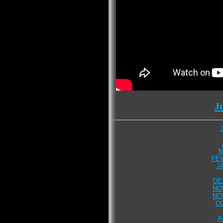
J
M
FEV
J
DE
NO
NO
O
A