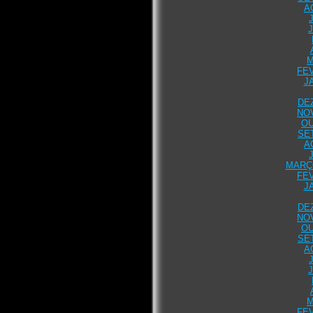
A
M
FEV
J
DE
NO
OU
SE
A
MARÇO
FEV
J
DE
NO
OU
SE
A
M
FEV