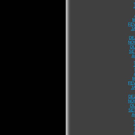
M
FEV
J
DE
NO
OU
SE
A
M
FEV
J
DE
NO
OU
SE
A