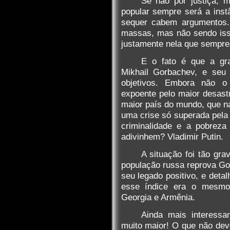
Se não por justiça, 
popular sempre será a instâ
sequer cabem argumentos. É
massas, mas não sendo isso 
justamente nela que sempre
E o fato é que a gr
Mikhail Gorbachev, e seu 
objetivos. Embora não o
expoente pelo maior desast
maior país do mundo, que n
uma crise só superada pela
criminalidade e a pobreza
adivinhem? Vladimir Putin.
A situação foi tão gr
população russa reprova G
seu legado positivo, e deta
esse índice era o mesmo
Georgia e Armênia.
Ainda mais interessa
muito maior! O que não dev