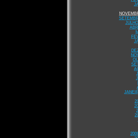
J
NOVEMBR
SETEMBR
JULHO
ABR
M
FE
J
DE
NO
OU
SE
A
JANEI
2
2
2
200