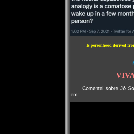
Is personhood derived from
VIV
Comentei sobre Jô Soa
em: