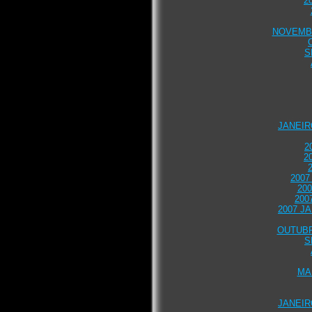
2
NOVEMB
S
JANEIR
2
2
2007
20
200
2007 J
OUTUBR
S
MA
JANEIR