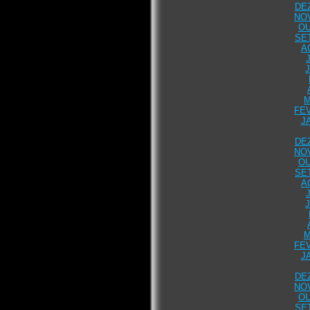
DE
NO
OU
SE
A
M
FEV
J
DE
NO
OU
SE
A
M
FEV
J
DE
NO
OU
SE