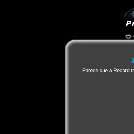
3
Parece que a Record t