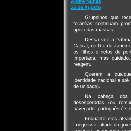
Andre Nunes
25 de Agosto
Grupelhos que rec
foranêas continuam pr
apoio das massas.
Dessa vez a "vítima
Cabral, no Rio de Janeir
os filhos e netos de por
importada, mas cuidado,
reagem.
Querem a qualque
identidade nacional e at
de unidade).
Na cabeça dos 
desesperadas (ou remu
navegador português é si
Enquanto eles atea
congresso, aliado do gove
continua avançando sobr