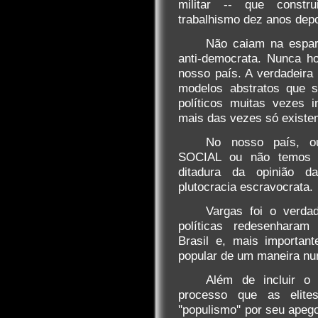
militar -- que constr
trabalhismo dez anos depo
Não caiam na espa
anti-democrata. Nunca h
nosso país. A verdadeira
modelos abstratos que s
políticos muitas vezes i
mais das vezes só existe
No nosso país, o
SOCIAL ou não temos n
ditadura da opinião d
plutocracia escravocrata.
Vargas foi o verdad
políticas redesenharam 
Brasil e, mais importan
popular de um maneira nun
Além de incluir o
processo que as elite
''populismo'' por seu apeg