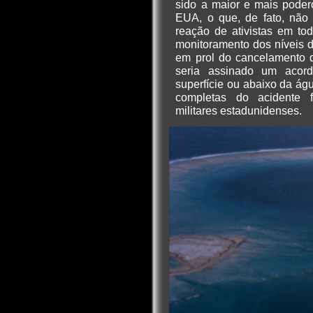
sido a maior e mais poder
EUA, o que, de fato, não
reação de ativistas em to
monitoramento dos níveis 
em prol do cancelamento 
seria assinado um acord
superfície ou abaixo da á
completas do acidente f
militares estadunidenses.