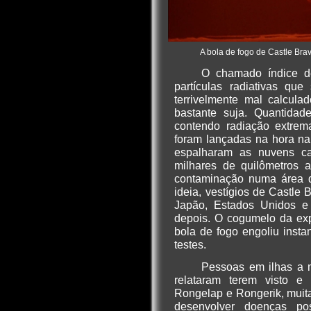
A bola de fogo de Castle Bra
O chamado índice de
partículas radiativas qu
terrivelmente mal calcul
bastante suja. Quantidad
contendo radiação extrem
foram lançadas na hora na
espalharam as nuvens ca
milhares de quilômetros 
contaminação numa área d
ideia, vestígios de Castle 
Japão, Estados Unidos e
depois. O cogumelo da exp
bola de fogo engoliu inst
testes.
Pessoas em ilhas a m
relataram terem visto e
Rongelap e Rongerik, muit
desenvolver doenças po