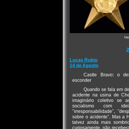
He
2
Lucas Rubio
14 de Agosto
Castle Bravo: o d
esconder
Quando se fala em de
acidente na usina de Che
imaginário coletivo se
socialismo com ide
"irresponsabilidade", "de
sobre o acidente". Mas a 
talvez ainda mais sombri
curiosamente, não receber