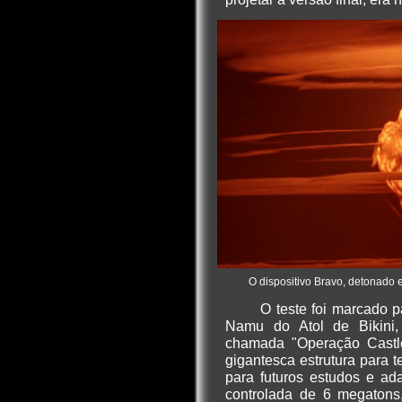
O dispositivo Bravo, detonado 
O teste foi marcado p
Namu do Atol de Bikini,
chamada "Operação Castl
gigantesca estrutura para 
para futuros estudos e ad
controlada de 6 megatons