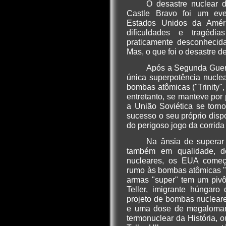
O desastre nuclear 
Castle Bravo foi um eve
Estados Unidos da Améri
dificuldades e tragédi
praticamente desconhecid
Mas, o que foi o desastre d
Após a Segunda Guer
única superpotência nucle
bombas atômicas ("Trinity", 
entretanto, se manteve por
a União Soviética se torn
sucesso o seu próprio disp
do perigoso jogo da corrida
Na ânsia de supera
também em qualidade, d
nucleares, os EUA começ
rumo às bombas atômicas "
armas "super" tem um piv
Teller, imigrante húngaro
projeto de bombas nucleare
e uma dose de megalomani
termonuclear da História,