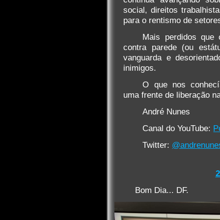
social, direitos trabalhis
para o rentismo de setore
Mais perdidos que 
contra parede (ou está
vanguarda e desorientad
inimigos.
O que nos conhecí
uma frente de liberação na
André Nunes
Canal do YouTube:
P
Twitter:
@andrenunes
2
Bom Dia... DF.