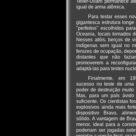
Teller-Ullam permanece at
igual de arma atômica.
Para testar esses n
gigantesca estrutura longe
"perfeitos" escolhidos par
Oceania, locais tomados d
Nesses atóis, berços de v
indígenas sem igual no 
ferozes de ocupação, depor
distantes que não fazi
promoverem a reconfiguraç
adaptá-las para testes nucl
Finalmente, em 19
sucesso no teste de uma
poder de destruição muito
Mas, para um país ávido 
suficiente. Os cientistas 
explosivos ainda mais for
dispositivo Bravo, alim
sólido. A vantagem de Bra
menor, ideal para a const
poderiam ser jogadas sobr
projetar a versão final, era