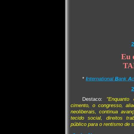
2
Eu 
TA
*
I
nternational
B
ank
A
2
Destaco:
"Enquanto
cimento, o congresso, al
neoliberais, continua ava
tecido social, direitos tr
público para o rentismo de s