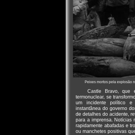
Peixes mortos pela explosão n
Castle Bravo, que
termonuclear, se transfor
um incidente político e 
instantânea do governo do
de detalhes do acidente, 
para a imprensa. Notícias 
rapidamente abafadas e tr
ou manchetes positivas qu